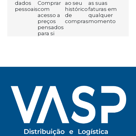
dados
Comprar
ao seu
as suas
pessoais
com
histórico
faturas em
acesso a
de
qualquer
preços
compras
momento
pensados
para si