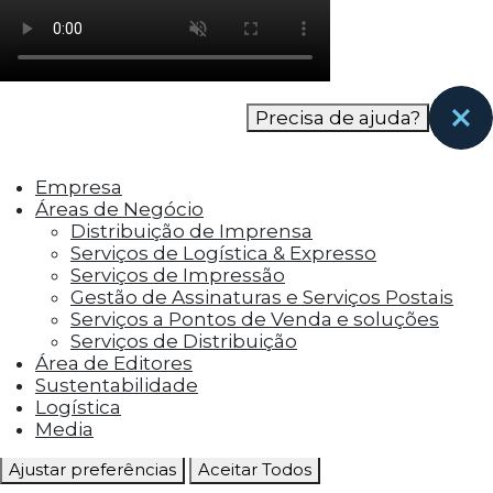
como os visitantes interagem com o site. Esses
cookies ajudam a fornecer informações sobre
as métricas do número de visitantes, taxa de
rejeição, origem do tráfego, etc.
Precisa de ajuda?
Cookies Funcionais
Os cookies funcionais ajudam a realizar certas
Empresa
funcionalidades, como compartilhar o
Áreas de Negócio
conteúdo do site em plataformas de social
Distribuição de Imprensa
media, coletar feedbacks e outros recursos de
Serviços de Logística & Expresso
terceiros.
Serviços de Impressão
Gestão de Assinaturas e Serviços Postais
Cookies Marketing
Serviços a Pontos de Venda e soluções
Os cookies de marketing são usados para
Serviços de Distribuição
entregar aos visitantes anúncios
Área de Editores
personalizados com base nas páginas que eles
Sustentabilidade
visitaram antes e analisar a eficácia da
Logística
campanha publicitária.
Media
Ajustar preferências
Aceitar Todos