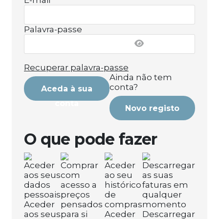
E-mail
Palavra-passe
Recuperar palavra-passe
Ainda não tem
conta?
Aceda à sua
conta
Novo registo
O que pode fazer
Aceder
aos seus
Aceder
Descarregar