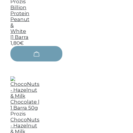
Prozis
Billion
Protein
Peanut
&
White
|1 Barra
1,80€
Prozis
ChocoNuts
- Hazelnut
& Milk