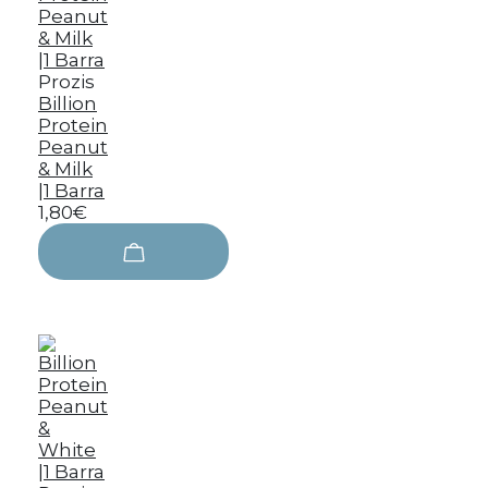
Prozis
Billion
Protein
Peanut
& Milk
|1 Barra
1,80€