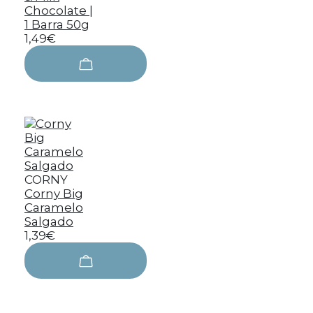
Chocolate |
1 Barra 50g
1,49€
CORNY
Corny Big
Caramelo
Salgado
1,39€