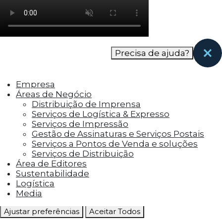
como os visitantes interagem com o site. Esses
cookies ajudam a fornecer informações sobre
as métricas do número de visitantes, taxa de
rejeição, origem do tráfego, etc.
Precisa de ajuda?
Cookies Funcionais
Os cookies funcionais ajudam a realizar certas
Empresa
funcionalidades, como compartilhar o
Áreas de Negócio
conteúdo do site em plataformas de social
Distribuição de Imprensa
media, coletar feedbacks e outros recursos de
Serviços de Logística & Expresso
terceiros.
Serviços de Impressão
Gestão de Assinaturas e Serviços Postais
Cookies Marketing
Serviços a Pontos de Venda e soluções
Os cookies de marketing são usados para
Serviços de Distribuição
entregar aos visitantes anúncios
Área de Editores
personalizados com base nas páginas que eles
Sustentabilidade
visitaram antes e analisar a eficácia da
Logística
campanha publicitária.
Media
Ajustar preferências
Aceitar Todos