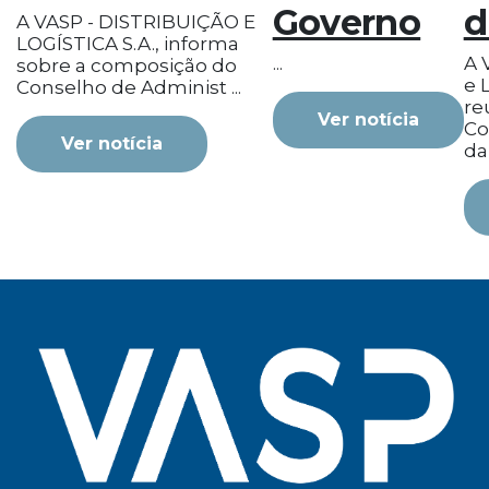
Governo
d
A VASP - DISTRIBUIÇÃO E
LOGÍSTICA S.A., informa
...
A 
sobre a composição do
e L
Conselho de Administ ...
re
Ver notícia
Co
Ver notícia
da