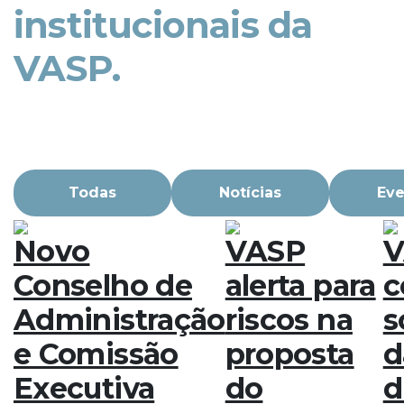
institucionais da
VASP.
Todas
Notícias
Eve
Novo
VASP
V
Conselho de
alerta para
c
Administração
riscos na
s
e Comissão
proposta
d
Executiva
do
d