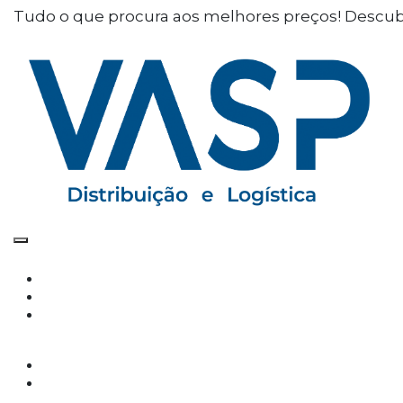
Defina as suas preferências
Tudo o que procura aos melhores preços! Descub
de cookies para este
website.
Este website utiliza cookies estritamente
necessários, analíticos e funcionais, para lhe
oferecer uma boa experiência de navegação e
acesso a todas as funcionalidades.
Consulte a nossa
política de privacidade e de
Cookies
.
Cookies necessários (obrigatório)
Os cookies necessários são cruciais para as
funções básicas do site e o site não funcionará
da maneira pretendida sem eles
Cookies Analíticos
Os cookies analíticos são usados para entender