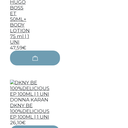
HUGO
BOSS
ET
50ML+
BODY
LOTION
75 ml | 1
UNI
47,59€
DONNA KARAN
DKNY BE
100%DELICIOUS
EP 100ML | 1 UNI
26,10€