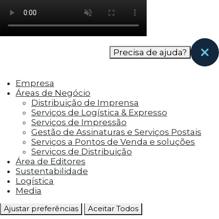
como os visitantes interagem com o site. Esses
cookies ajudam a fornecer informações sobre
as métricas do número de visitantes, taxa de
rejeição, origem do tráfego, etc.
Precisa de ajuda?
Cookies Funcionais
Os cookies funcionais ajudam a realizar certas
Empresa
funcionalidades, como compartilhar o
Áreas de Negócio
conteúdo do site em plataformas de social
Distribuição de Imprensa
media, coletar feedbacks e outros recursos de
Serviços de Logística & Expresso
terceiros.
Serviços de Impressão
Gestão de Assinaturas e Serviços Postais
Cookies Marketing
Serviços a Pontos de Venda e soluções
Os cookies de marketing são usados para
Serviços de Distribuição
entregar aos visitantes anúncios
Área de Editores
personalizados com base nas páginas que eles
Sustentabilidade
visitaram antes e analisar a eficácia da
Logística
campanha publicitária.
Media
Ajustar preferências
Aceitar Todos