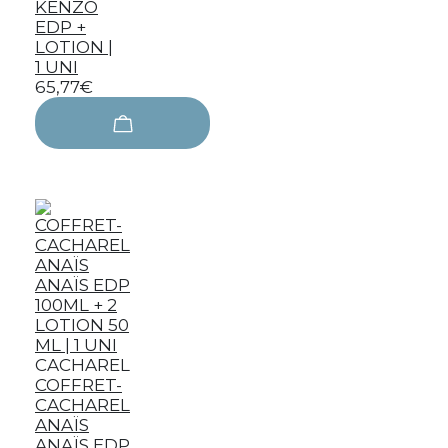
KENZO
EDP +
LOTION |
1 UNI
65,77€
CACHAREL
COFFRET-
CACHAREL
ANAÏS
ANAÏS EDP