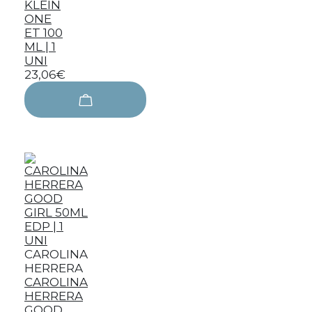
KLEIN
ONE
ET 100
ML | 1
UNI
23,06€
CAROLINA
HERRERA
CAROLINA
HERRERA
GOOD