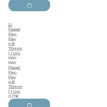
PAY-
PAY
Papel
Pay-
Pay
n.8
70mm
| 1 Uni
0,17€