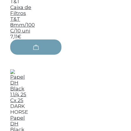
T&T
Caixa de
Filtros
T&T
8mm/100
C/10 uni
7,11€
DARK
HORSE
Papel
DH
Black