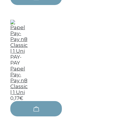
PAY-
PAY
Papel
Pay-
Pay n8
Classic
| 1 Uni
0,17€