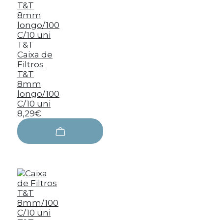
T&T
Caixa de
Filtros
T&T
8mm
longo/100
C/10 uni
8,29€