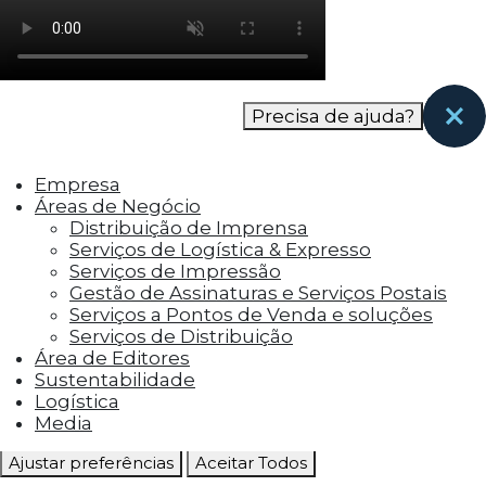
como os visitantes interagem com o site. Esses
cookies ajudam a fornecer informações sobre
as métricas do número de visitantes, taxa de
rejeição, origem do tráfego, etc.
Precisa de ajuda?
Cookies Funcionais
Os cookies funcionais ajudam a realizar certas
Empresa
funcionalidades, como compartilhar o
Áreas de Negócio
conteúdo do site em plataformas de social
Distribuição de Imprensa
media, coletar feedbacks e outros recursos de
Serviços de Logística & Expresso
terceiros.
Serviços de Impressão
Gestão de Assinaturas e Serviços Postais
Cookies Marketing
Serviços a Pontos de Venda e soluções
Os cookies de marketing são usados para
Serviços de Distribuição
entregar aos visitantes anúncios
Área de Editores
personalizados com base nas páginas que eles
Sustentabilidade
visitaram antes e analisar a eficácia da
Logística
campanha publicitária.
Media
Ajustar preferências
Aceitar Todos