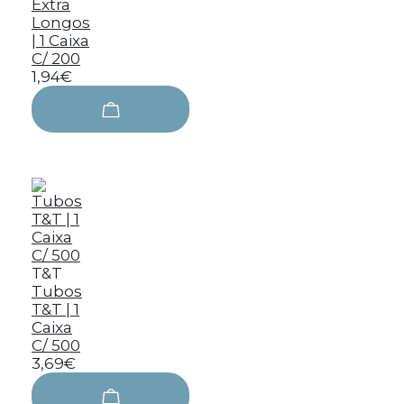
Extra
Longos
| 1 Caixa
C/ 200
1,94€
T&T
Tubos
T&T | 1
Caixa
C/ 500
3,69€