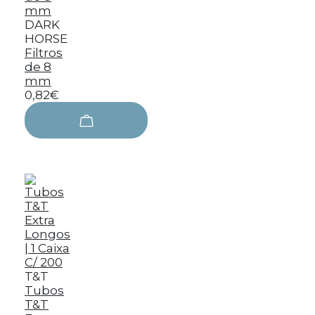
DARK
HORSE
Filtros
de 8
mm
0,82€
T&T
Tubos
T&T