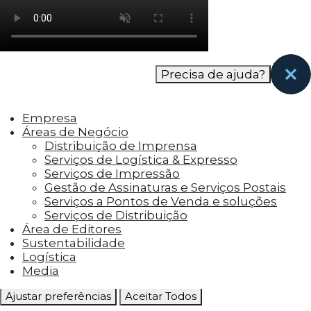
como os visitantes interagem com o site. Esses
cookies ajudam a fornecer informações sobre
as métricas do número de visitantes, taxa de
rejeição, origem do tráfego, etc.
Precisa de ajuda?
Cookies Funcionais
Os cookies funcionais ajudam a realizar certas
Empresa
funcionalidades, como compartilhar o
Áreas de Negócio
conteúdo do site em plataformas de social
Distribuição de Imprensa
media, coletar feedbacks e outros recursos de
Serviços de Logística & Expresso
terceiros.
Serviços de Impressão
Gestão de Assinaturas e Serviços Postais
Cookies Marketing
Serviços a Pontos de Venda e soluções
Os cookies de marketing são usados para
Serviços de Distribuição
entregar aos visitantes anúncios
Área de Editores
personalizados com base nas páginas que eles
Sustentabilidade
visitaram antes e analisar a eficácia da
Logística
campanha publicitária.
Media
Ajustar preferências
Aceitar Todos