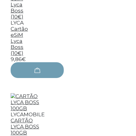
LYCA
Cartão
eSiM
Lyca
Boss
(10€)
9,86€
LYCAMOBILE
CARTÃO
LYCA BOSS
100GB