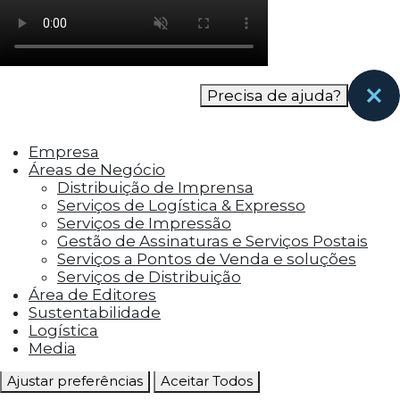
como os visitantes interagem com o site. Esses
cookies ajudam a fornecer informações sobre
as métricas do número de visitantes, taxa de
rejeição, origem do tráfego, etc.
Precisa de ajuda?
Cookies Funcionais
Os cookies funcionais ajudam a realizar certas
Empresa
funcionalidades, como compartilhar o
Áreas de Negócio
conteúdo do site em plataformas de social
Distribuição de Imprensa
media, coletar feedbacks e outros recursos de
Serviços de Logística & Expresso
terceiros.
Serviços de Impressão
Gestão de Assinaturas e Serviços Postais
Cookies Marketing
Serviços a Pontos de Venda e soluções
Os cookies de marketing são usados para
Serviços de Distribuição
entregar aos visitantes anúncios
Área de Editores
personalizados com base nas páginas que eles
Sustentabilidade
visitaram antes e analisar a eficácia da
Logística
campanha publicitária.
Media
Ajustar preferências
Aceitar Todos