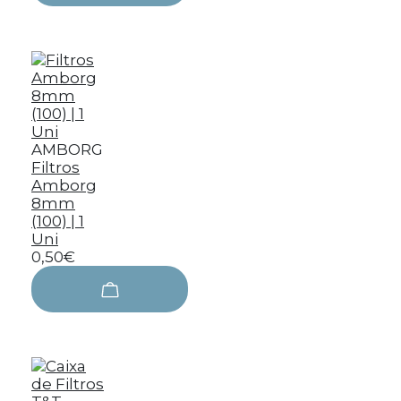
AMBORG
Filtros
Amborg
8mm
(100) | 1
Uni
0,50€