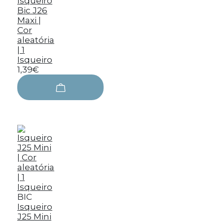
Isqueiro
Bic J26
Maxi |
Cor
aleatória
| 1
Isqueiro
1,39€
BIC
Isqueiro
J25 Mini