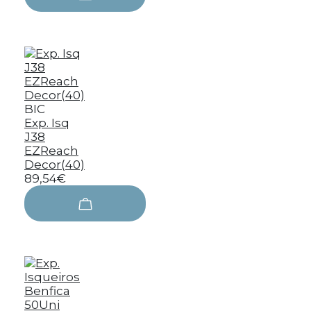
BIC
Exp. Isq
J38
EZReach
Decor(40)
89,54€