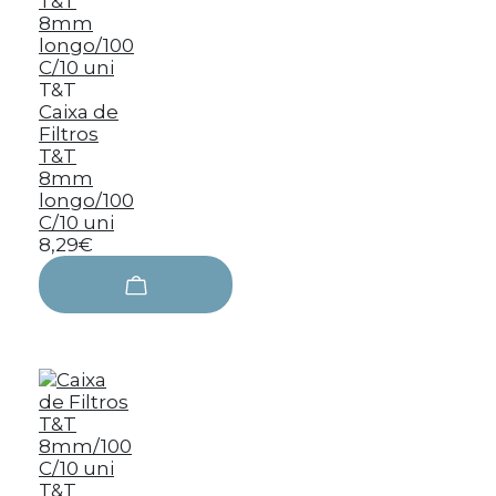
T&T
Caixa de
Filtros
T&T
8mm
longo/100
C/10 uni
8,29€
T&T