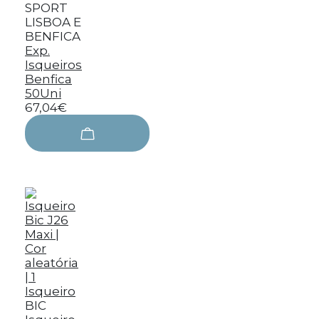
SPORT
LISBOA E
BENFICA
Exp.
Isqueiros
Benfica
50Uni
67,04€
BIC