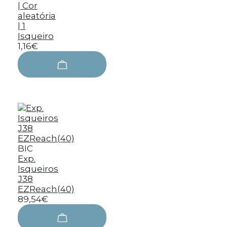
| Cor
aleatória
| 1
Isqueiro
1,16€
BIC
Exp.
Isqueiros
J38
EZReach(40)
89,54€