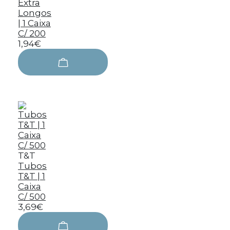
Extra
Longos
| 1 Caixa
C/ 200
1,94€
T&T
Tubos
T&T | 1
Caixa
C/ 500
3,69€