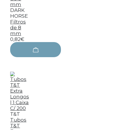
DARK
HORSE
Filtros
de 8
mm
0,82€
T&T
Tubos
T&T