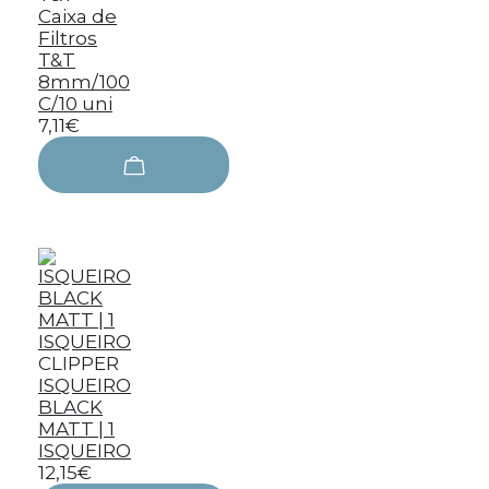
Caixa de
Filtros
T&T
8mm/100
C/10 uni
7,11€
CLIPPER
ISQUEIRO
BLACK
MATT | 1
ISQUEIRO
12,15€