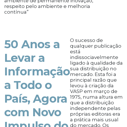
ambiente de permanente inovação,
respeito pelo ambiente e melhoria
contínua”
50 Anos a
O sucesso de
qualquer publicação
está
Levar a
indissociavelmente
ligado à qualidade da
Informação
sua distribuição no
mercado. Esta foi a
principal razão que
a Todo o
levou à criação da
VASP em março de
País, Agora
1975, numa altura em
que a distribuição
com Novo
independente pelas
próprias editoras era
a prática mais usual
Impulso do
do mercado. Os