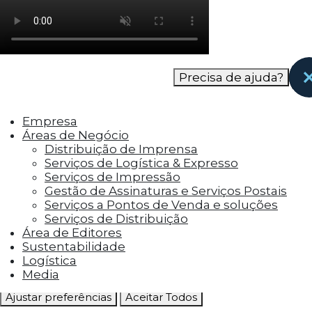
como os visitantes interagem com o site. Esses
cookies ajudam a fornecer informações sobre
as métricas do número de visitantes, taxa de
rejeição, origem do tráfego, etc.
Precisa de ajuda?
Cookies Funcionais
Os cookies funcionais ajudam a realizar certas
funcionalidades, como compartilhar o
Empresa
conteúdo do site em plataformas de social
Áreas de Negócio
media, coletar feedbacks e outros recursos de
Distribuição de Imprensa
terceiros.
Serviços de Logística & Expresso
Serviços de Impressão
Gestão de Assinaturas e Serviços Postais
Cookies Marketing
Serviços a Pontos de Venda e soluções
Os cookies de marketing são usados para
Serviços de Distribuição
entregar aos visitantes anúncios
Área de Editores
personalizados com base nas páginas que eles
Sustentabilidade
visitaram antes e analisar a eficácia da
Logística
campanha publicitária.
Media
Ajustar preferências
Aceitar Todos