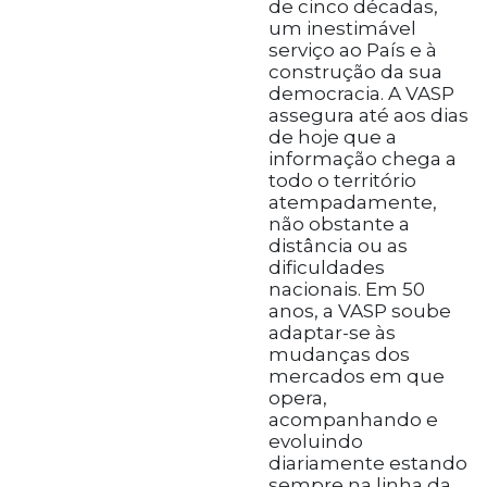
de cinco décadas,
um inestimável
serviço ao País e à
construção da sua
democracia. A VASP
assegura até aos dias
de hoje que a
informação chega a
todo o território
atempadamente,
não obstante a
distância ou as
dificuldades
nacionais. Em 50
anos, a VASP soube
adaptar-se às
mudanças dos
mercados em que
opera,
acompanhando e
evoluindo
diariamente estando
sempre na linha da