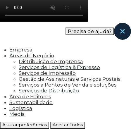
como os visitantes interagem com o site. Esses
cookies ajudam a fornecer informações sobre
as métricas do número de visitantes, taxa de
rejeição, origem do tráfego, etc.
Precisa de ajuda?
Cookies Funcionais
Os cookies funcionais ajudam a realizar certas
Empresa
funcionalidades, como compartilhar o
Áreas de Negócio
conteúdo do site em plataformas de social
Distribuição de Imprensa
media, coletar feedbacks e outros recursos de
Serviços de Logística & Expresso
terceiros.
Serviços de Impressão
Gestão de Assinaturas e Serviços Postais
Cookies Marketing
Serviços a Pontos de Venda e soluções
Os cookies de marketing são usados para
Serviços de Distribuição
entregar aos visitantes anúncios
Área de Editores
personalizados com base nas páginas que eles
Sustentabilidade
visitaram antes e analisar a eficácia da
Logística
campanha publicitária.
Media
Ajustar preferências
Aceitar Todos