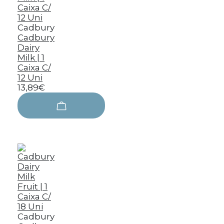
Cadbury
Cadbury
Dairy
Milk | 1
Caixa C/
12 Uni
13,89€
Cadbury