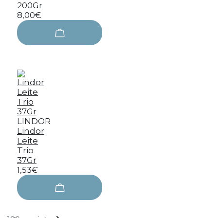
200Gr
8,00€
LINDOR
Lindor
Leite
Trio
37Gr
1,53€