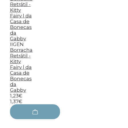
IIGEN
Borracha
Retrátil -
Kitty
Fairy | da
Casa de
Bonecas
da
Gabby
1,23€
1,37€