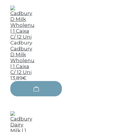
Cadbury
Cadbury
D Milk
Wholenu
| 1 Caixa
C/ 12 Uni
13,89€