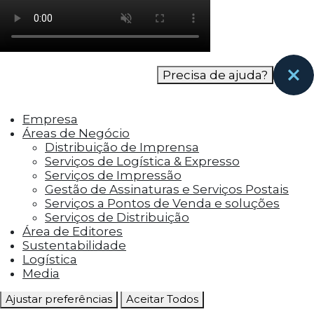
como os visitantes interagem com o site. Esses
cookies ajudam a fornecer informações sobre
as métricas do número de visitantes, taxa de
rejeição, origem do tráfego, etc.
Precisa de ajuda?
Cookies Funcionais
Os cookies funcionais ajudam a realizar certas
Empresa
funcionalidades, como compartilhar o
Áreas de Negócio
conteúdo do site em plataformas de social
Distribuição de Imprensa
media, coletar feedbacks e outros recursos de
Serviços de Logística & Expresso
terceiros.
Serviços de Impressão
Gestão de Assinaturas e Serviços Postais
Cookies Marketing
Serviços a Pontos de Venda e soluções
Os cookies de marketing são usados para
Serviços de Distribuição
entregar aos visitantes anúncios
Área de Editores
personalizados com base nas páginas que eles
Sustentabilidade
visitaram antes e analisar a eficácia da
Logística
campanha publicitária.
Media
Ajustar preferências
Aceitar Todos