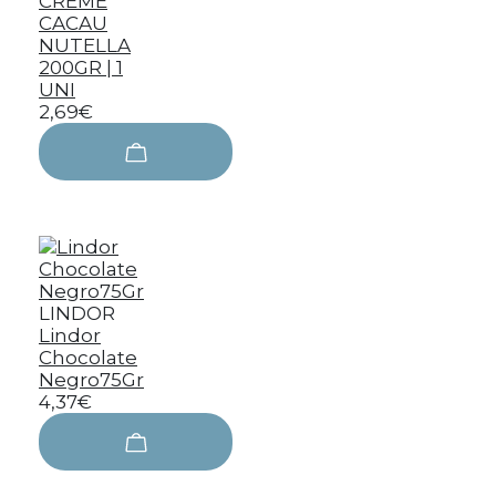
CREME
CACAU
NUTELLA
200GR | 1
UNI
2,69€
LINDOR
Lindor
Chocolate
Negro75Gr
4,37€