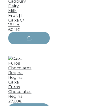
Cadbury
Dairy
Milk
Fruit | 1
Caixa C/
18 Uni
60,11€
Regina
Caixa
Furos
Chocolates
Regina
27,68€