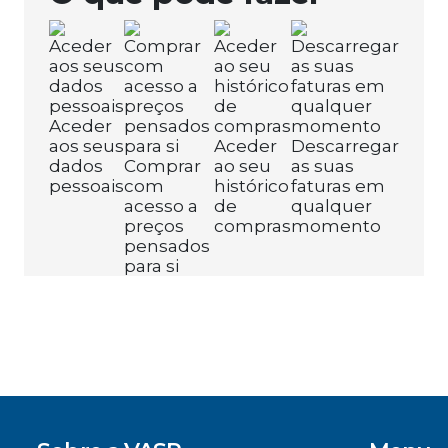
Aceder
aos seus
Aceder
Descarregar
dados
Comprar
ao seu
as suas
pessoais
com
histórico
faturas em
acesso a
de
qualquer
preços
compras
momento
pensados
para si