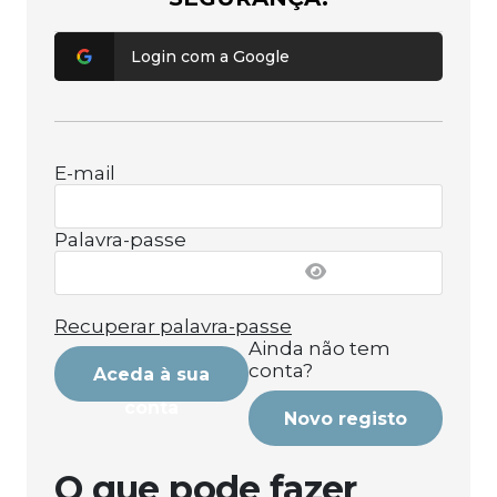
Login com a Google
E-mail
Palavra-passe
Recuperar palavra-passe
Ainda não tem
conta?
Aceda à sua
conta
Novo registo
O que pode fazer