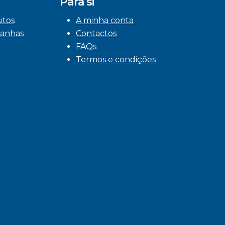
Para si
utos
A minha conta
anhas
Contactos
FAQs
Termos e condições