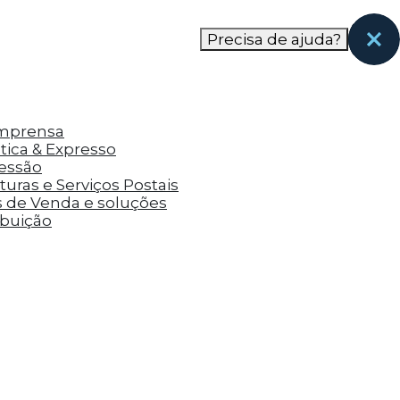
nas páginas que eles visitaram antes e analisar a
Precisa de ajuda?
Imprensa
tica & Expresso
ressão
uras e Serviços Postais
s de Venda e soluções
ibuição