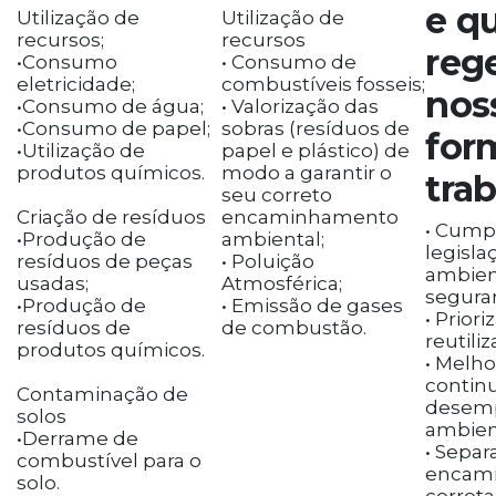
e q
Utilização de
Utilização de
recursos;
recursos
reg
•Consumo
• Consumo de
eletricidade;
combustíveis fosseis;
nos
•Consumo de água;
• Valorização das
•Consumo de papel;
sobras (resíduos de
for
•Utilização de
papel e plástico) de
produtos químicos.
modo a garantir o
trab
seu correto
Criação de resíduos
encaminhamento
• Cumpr
•Produção de
ambiental;
legisla
resíduos de peças
• Poluição
ambien
usadas;
Atmosférica;
segura
•Produção de
• Emissão de gases
• Priori
resíduos de
de combustão.
reutiliz
produtos químicos.
• Melho
contin
Contaminação de
desem
solos
ambien
•Derrame de
• Separ
combustível para o
encam
solo.