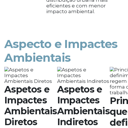
distribuição urbana mais
eficientes e com menor
impacto ambiental.
Aspecto e Impactes
Ambientais
Aspetos e
Aspetos e
Impactes
Impactes
Pri
Ambientais
Ambientais
que
Diretos
Indiretos
def