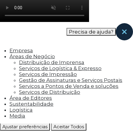
como os visitantes interagem com o site. Esses
cookies ajudam a fornecer informações sobre
as métricas do número de visitantes, taxa de
rejeição, origem do tráfego, etc.
Precisa de ajuda?
Cookies Funcionais
Os cookies funcionais ajudam a realizar certas
Empresa
funcionalidades, como compartilhar o
Áreas de Negócio
conteúdo do site em plataformas de social
Distribuição de Imprensa
media, coletar feedbacks e outros recursos de
Serviços de Logística & Expresso
terceiros.
Serviços de Impressão
Gestão de Assinaturas e Serviços Postais
Cookies Marketing
Serviços a Pontos de Venda e soluções
Os cookies de marketing são usados para
Serviços de Distribuição
entregar aos visitantes anúncios
Área de Editores
personalizados com base nas páginas que eles
Sustentabilidade
visitaram antes e analisar a eficácia da
Logística
campanha publicitária.
Media
Ajustar preferências
Aceitar Todos