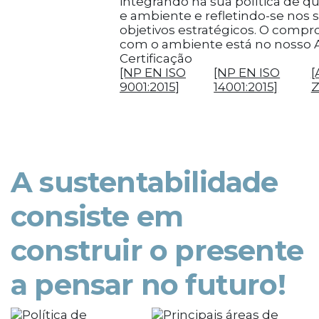
integrando na sua política de q
e ambiente e refletindo-se nos 
objetivos estratégicos. O comp
com o ambiente está no nosso 
Certificação
[NP EN ISO
[NP EN ISO
[
9001:2015]
14001:2015]
Z
A sustentabilidade
consiste em
construir o presente
a pensar no futuro!