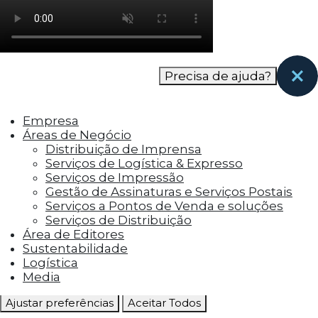
como os visitantes interagem com o site. Esses
cookies ajudam a fornecer informações sobre
as métricas do número de visitantes, taxa de
rejeição, origem do tráfego, etc.
Precisa de ajuda?
Cookies Funcionais
Os cookies funcionais ajudam a realizar certas
Empresa
funcionalidades, como compartilhar o
Áreas de Negócio
conteúdo do site em plataformas de social
Distribuição de Imprensa
media, coletar feedbacks e outros recursos de
Serviços de Logística & Expresso
terceiros.
Serviços de Impressão
Gestão de Assinaturas e Serviços Postais
Cookies Marketing
Serviços a Pontos de Venda e soluções
Os cookies de marketing são usados para
Serviços de Distribuição
entregar aos visitantes anúncios
Área de Editores
personalizados com base nas páginas que eles
Sustentabilidade
visitaram antes e analisar a eficácia da
Logística
campanha publicitária.
Media
Ajustar preferências
Aceitar Todos