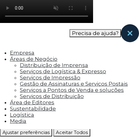
como os visitantes interagem com o site. Esses
cookies ajudam a fornecer informações sobre
as métricas do número de visitantes, taxa de
rejeição, origem do tráfego, etc.
Precisa de ajuda?
Cookies Funcionais
Os cookies funcionais ajudam a realizar certas
Empresa
funcionalidades, como compartilhar o
Áreas de Negócio
conteúdo do site em plataformas de social
Distribuição de Imprensa
media, coletar feedbacks e outros recursos de
Serviços de Logística & Expresso
terceiros.
Serviços de Impressão
Gestão de Assinaturas e Serviços Postais
Cookies Marketing
Serviços a Pontos de Venda e soluções
Os cookies de marketing são usados para
Serviços de Distribuição
entregar aos visitantes anúncios
Área de Editores
personalizados com base nas páginas que eles
Sustentabilidade
visitaram antes e analisar a eficácia da
Logística
campanha publicitária.
Media
Ajustar preferências
Aceitar Todos