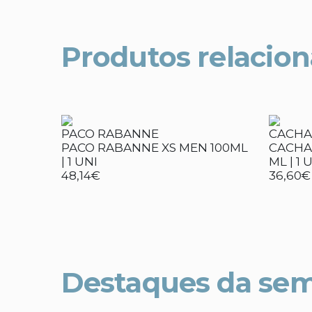
Produtos relacio
PACO RABANNE
CACHA
PACO RABANNE XS MEN 100ML
CACHAR
| 1 UNI
ML | 1 
48,14€
36,60€
Destaques da se