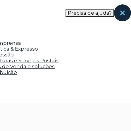
nas páginas que eles visitaram antes e analisar a
Precisa de ajuda?
Imprensa
tica & Expresso
ressão
uras e Serviços Postais
s de Venda e soluções
ibuição