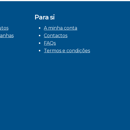
Para si
utos
A minha conta
anhas
Contactos
FAQs
Termos e condições