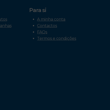
Para si
utos
A minha conta
anhas
Contactos
FAQs
Termos e condições