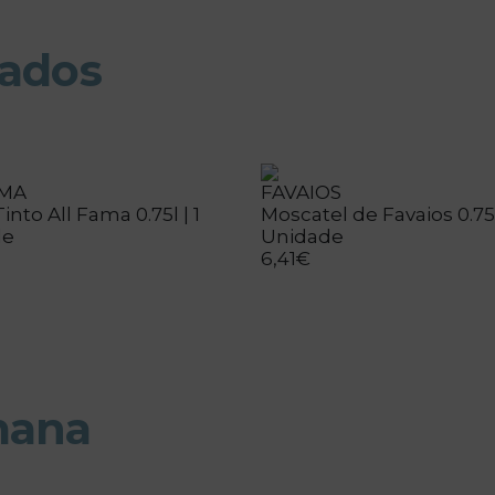
nados
AMA
FAVAIOS
into All Fama 0.75l | 1
Moscatel de Favaios 0.75l 
de
Unidade
6,41€
mana