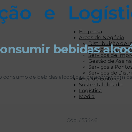
r aos visitantes anúncios personalizados com base 
Empresa
Áreas de Negócio
Distribuição de 
consumir bebidas alcoó
Serviços de Logís
Serviços de Imp
Gestão de Assinat
Serviços a Ponto
Serviços de Distr
a o consumo de bebidas alcoólicas, de acordo com os
Área de Editores
Sustentabilidade
Logística
| 1 Unidade
Media
Cód. / 53446