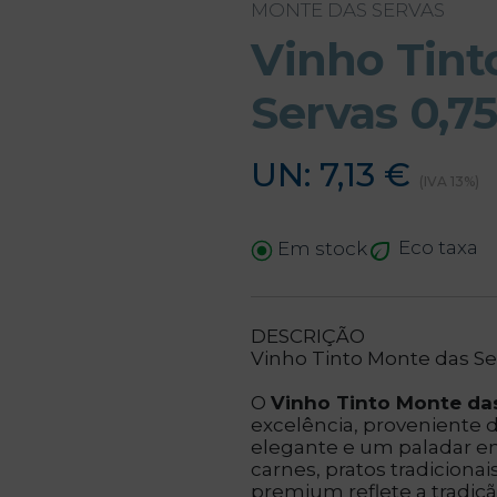
MONTE DAS SERVAS
Vinho Tint
Servas 0,75
UN: 7,13 €
(IVA 13%)
Eco taxa
Em stock
DESCRIÇÃO
Vinho Tinto Monte das Se
O
Vinho Tinto Monte da
excelência, proveniente
elegante e um paladar e
carnes, pratos tradiciona
premium reflete a tradiç