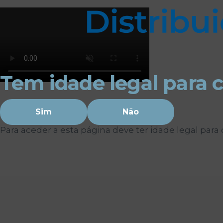
Os cookies de marketing são usados para entrega
eficácia da campanha publicitária.
Ajustar preferências
Aceitar Todos
Tem idade legal para 
Sim
Não
Para aceder a esta página deve ter idade legal par
Bebidas
Vinhos
Vinho Tinto Monte das Servas 0,75l 