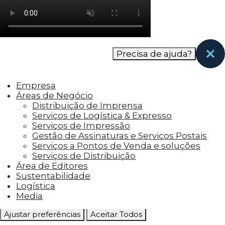
como os visitantes interagem com o site. Esses
cookies ajudam a fornecer informações sobre
as métricas do número de visitantes, taxa de
rejeição, origem do tráfego, etc.
Precisa de ajuda?
Cookies Funcionais
Os cookies funcionais ajudam a realizar certas
Empresa
funcionalidades, como compartilhar o
Áreas de Negócio
conteúdo do site em plataformas de social
Distribuição de Imprensa
media, coletar feedbacks e outros recursos de
Serviços de Logística & Expresso
terceiros.
Serviços de Impressão
Gestão de Assinaturas e Serviços Postais
Cookies Marketing
Serviços a Pontos de Venda e soluções
Os cookies de marketing são usados para
Serviços de Distribuição
entregar aos visitantes anúncios
Área de Editores
personalizados com base nas páginas que eles
Sustentabilidade
visitaram antes e analisar a eficácia da
Logística
campanha publicitária.
Media
Ajustar preferências
Aceitar Todos