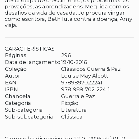
desta etapa de crescimento, os problemas, as
provações, as aprendizagens. Meg lida com os
desafios da vida de casada, Jo procura vingar
como escritora, Beth luta contra a doença, Amy
viaja.
CARACTERÍSTICAS
Páginas
296
Data de lançamento
19-10-2016
Coleção
Clássicos Guerra & Paz
Autor
Louise May Alcott
EAN
9789897022241
ISBN
978-989-702-224-1
Chancela
Guerra e Paz
Categoria
Ficção
Sub-categoria
Literatura
Sub-subcategoria
Clássica
Campanha disponível de 22-01-2026 até 01-12-