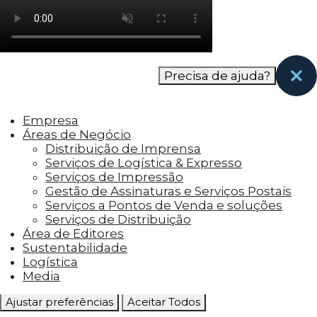
como os visitantes interagem com o site. Esses
cookies ajudam a fornecer informações sobre
as métricas do número de visitantes, taxa de
rejeição, origem do tráfego, etc.
Precisa de ajuda?
Cookies Funcionais
Os cookies funcionais ajudam a realizar certas
Empresa
funcionalidades, como compartilhar o
Áreas de Negócio
conteúdo do site em plataformas de social
Distribuição de Imprensa
media, coletar feedbacks e outros recursos de
Serviços de Logística & Expresso
terceiros.
Serviços de Impressão
Gestão de Assinaturas e Serviços Postais
Cookies Marketing
Serviços a Pontos de Venda e soluções
Os cookies de marketing são usados para
Serviços de Distribuição
entregar aos visitantes anúncios
Área de Editores
personalizados com base nas páginas que eles
Sustentabilidade
visitaram antes e analisar a eficácia da
Logística
campanha publicitária.
Media
Ajustar preferências
Aceitar Todos