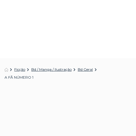
Ficção
Bd / Manga / Ilustração
Bd Geral
A FÃ NÚMERO 1