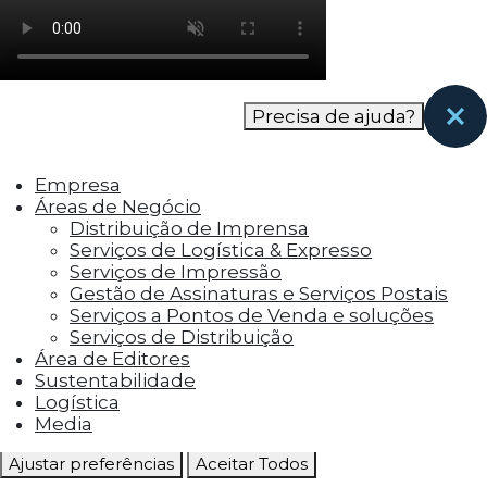
como os visitantes interagem com o site. Esses
cookies ajudam a fornecer informações sobre
as métricas do número de visitantes, taxa de
rejeição, origem do tráfego, etc.
Precisa de ajuda?
Cookies Funcionais
Os cookies funcionais ajudam a realizar certas
Empresa
funcionalidades, como compartilhar o
Áreas de Negócio
conteúdo do site em plataformas de social
Distribuição de Imprensa
media, coletar feedbacks e outros recursos de
Serviços de Logística & Expresso
terceiros.
Serviços de Impressão
Gestão de Assinaturas e Serviços Postais
Cookies Marketing
Serviços a Pontos de Venda e soluções
Os cookies de marketing são usados para
Serviços de Distribuição
entregar aos visitantes anúncios
Área de Editores
personalizados com base nas páginas que eles
Sustentabilidade
visitaram antes e analisar a eficácia da
Logística
campanha publicitária.
Media
Ajustar preferências
Aceitar Todos