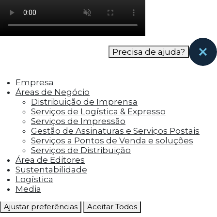
como os visitantes interagem com o site. Esses
cookies ajudam a fornecer informações sobre
as métricas do número de visitantes, taxa de
rejeição, origem do tráfego, etc.
Precisa de ajuda?
Cookies Funcionais
Os cookies funcionais ajudam a realizar certas
Empresa
funcionalidades, como compartilhar o
Áreas de Negócio
conteúdo do site em plataformas de social
Distribuição de Imprensa
media, coletar feedbacks e outros recursos de
Serviços de Logística & Expresso
terceiros.
Serviços de Impressão
Gestão de Assinaturas e Serviços Postais
Cookies Marketing
Serviços a Pontos de Venda e soluções
Os cookies de marketing são usados para
Serviços de Distribuição
entregar aos visitantes anúncios
Área de Editores
personalizados com base nas páginas que eles
Sustentabilidade
visitaram antes e analisar a eficácia da
Logística
campanha publicitária.
Media
Ajustar preferências
Aceitar Todos