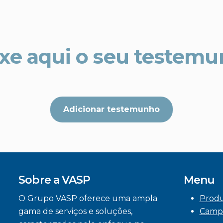
xe aqui o seu testem
Adicionar testemunho
Sobre a VASP
Menu
O Grupo VASP oferece uma ampla
Prod
gama de serviços e soluções,
Camp