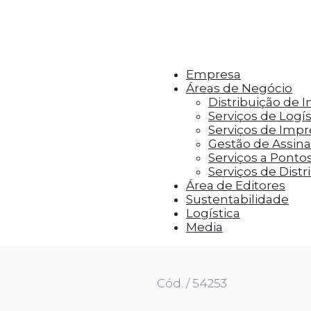
r aos visitantes anúncios personalizados com base 
Empresa
Áreas de Negócio
Distribuição de 
Serviços de Logís
Serviços de Imp
Gestão de Assinat
Serviços a Ponto
Serviços de Distr
Área de Editores
Sustentabilidade
Logística
ibes Berries |1 Unidade
Media
Cód. / 54253