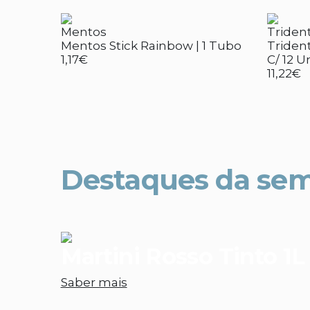
Mentos
Triden
Mentos Stick Rainbow | 1 Tubo
Trident
1,17€
C/ 12 U
11,22€
Destaques da se
Martini Rosso Tinto 1L
Saber mais