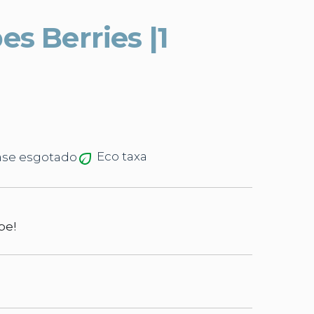
es Berries |1
Eco taxa
ase esgotado
ibe!