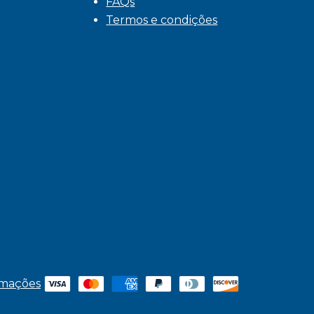
FAQs
Termos e condições
amações