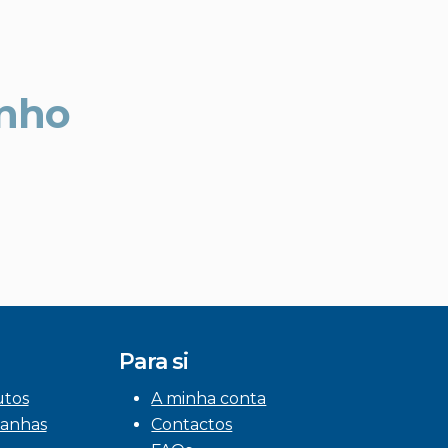
unho
Para si
utos
A minha conta
anhas
Contactos