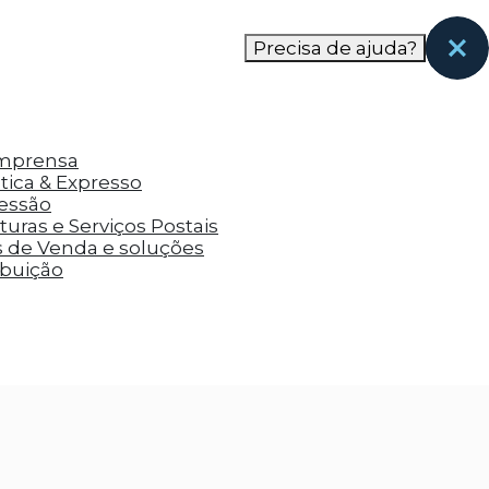
nas páginas que eles visitaram antes e analisar a
Precisa de ajuda?
Imprensa
tica & Expresso
ressão
uras e Serviços Postais
s de Venda e soluções
ibuição