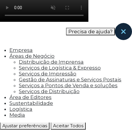
como os visitantes interagem com o site. Esses
cookies ajudam a fornecer informações sobre
as métricas do número de visitantes, taxa de
rejeição, origem do tráfego, etc.
Precisa de ajuda?
Cookies Funcionais
Os cookies funcionais ajudam a realizar certas
Empresa
funcionalidades, como compartilhar o
Áreas de Negócio
conteúdo do site em plataformas de social
Distribuição de Imprensa
media, coletar feedbacks e outros recursos de
Serviços de Logística & Expresso
terceiros.
Serviços de Impressão
Gestão de Assinaturas e Serviços Postais
Cookies Marketing
Serviços a Pontos de Venda e soluções
Os cookies de marketing são usados para
Serviços de Distribuição
entregar aos visitantes anúncios
Área de Editores
personalizados com base nas páginas que eles
Sustentabilidade
visitaram antes e analisar a eficácia da
Logística
campanha publicitária.
Media
Ajustar preferências
Aceitar Todos