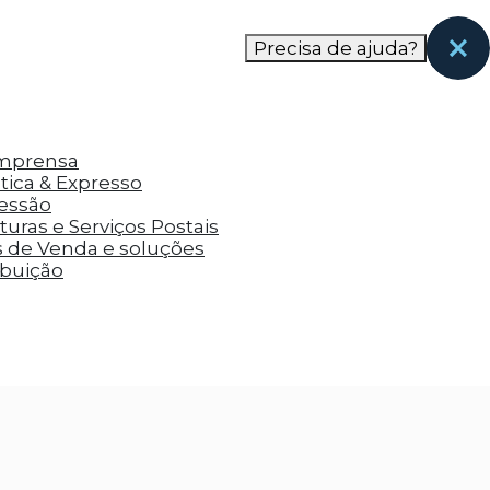
nas páginas que eles visitaram antes e analisar a
Precisa de ajuda?
Imprensa
tica & Expresso
ressão
uras e Serviços Postais
s de Venda e soluções
ibuição