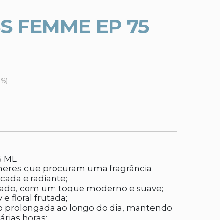
S FEMME EP 75
3%)
5 ML
eres que procuram uma fragrância
icada e radiante;
frutado, com um toque moderno e suave;
y e floral frutada;
ão prolongada ao longo do dia, mantendo
árias horas;