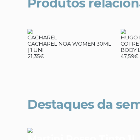
Produtos relacio
CACHAREL
HUGO 
CACHAREL NOA WOMEN 30ML
COFRE
| 1 UNI
BODY L
21,35€
47,59€
Destaques da se
Martini Rosso Tinto 1L