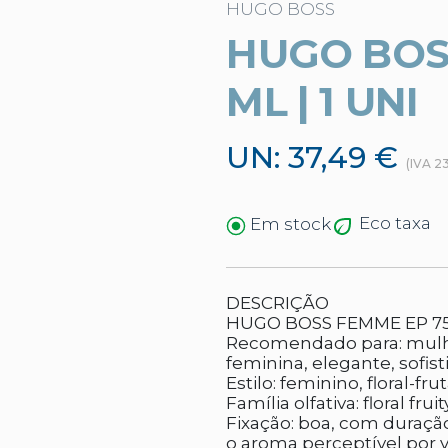
HUGO BOSS
HUGO BOS
ML | 1 UNI
UN: 37,49 €
(IVA 2
Eco taxa
Em stock
DESCRIÇÃO
HUGO BOSS FEMME EP 7
Recomendado para: mulh
feminina, elegante, sofist
Estilo: feminino, floral-
Família olfativa: floral fruit
Fixação: boa, com duraç
o aroma perceptível por v