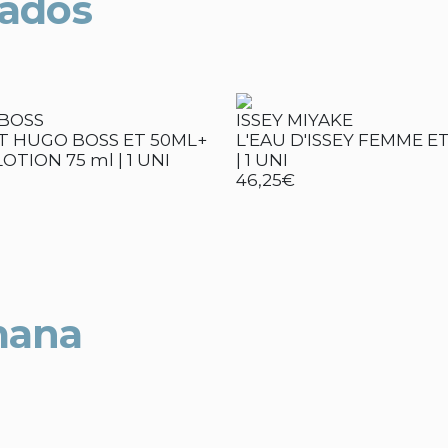
nados
BOSS
ISSEY MIYAKE
T HUGO BOSS ET 50ML+
L'EAU D'ISSEY FEMME E
OTION 75 ml | 1 UNI
| 1 UNI
46,25€
mana