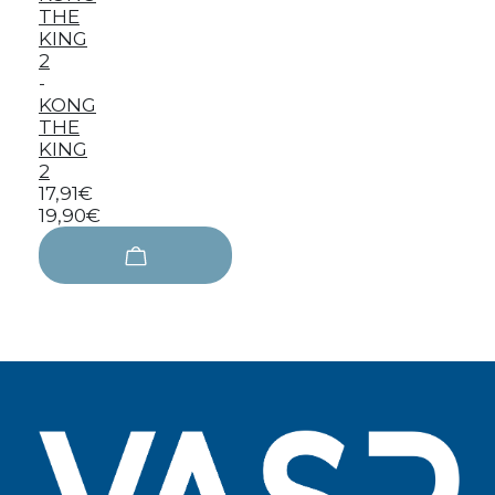
-
KONG
THE
KING
2
17,91€
19,90€