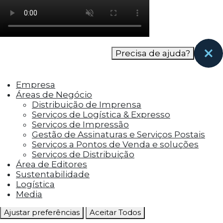
como os visitantes interagem com o site. Esses
cookies ajudam a fornecer informações sobre
as métricas do número de visitantes, taxa de
rejeição, origem do tráfego, etc.
Precisa de ajuda?
Cookies Funcionais
Os cookies funcionais ajudam a realizar certas
Empresa
funcionalidades, como compartilhar o
Áreas de Negócio
conteúdo do site em plataformas de social
Distribuição de Imprensa
media, coletar feedbacks e outros recursos de
Serviços de Logística & Expresso
terceiros.
Serviços de Impressão
Gestão de Assinaturas e Serviços Postais
Cookies Marketing
Serviços a Pontos de Venda e soluções
Os cookies de marketing são usados para
Serviços de Distribuição
entregar aos visitantes anúncios
Área de Editores
personalizados com base nas páginas que eles
Sustentabilidade
visitaram antes e analisar a eficácia da
Logística
campanha publicitária.
Media
Ajustar preferências
Aceitar Todos