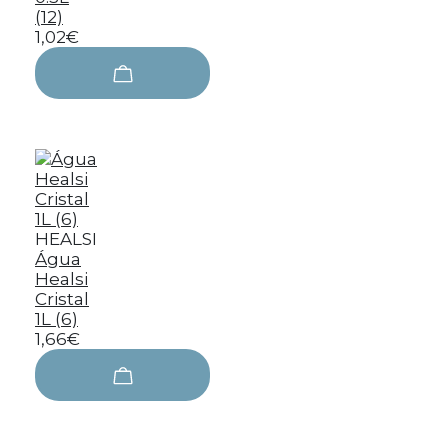
(12)
1,02€
HEALSI
Água
Healsi
Cristal
1L (6)
1,66€