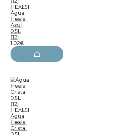
HEALSI
Água
Healsi
Azul
0.5L
(12)
1,02€
HEALSI
Água
Healsi
Cristal
0.5L