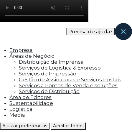
como os visitantes interagem com o site. Esses
cookies ajudam a fornecer informações sobre
as métricas do número de visitantes, taxa de
rejeição, origem do tráfego, etc.
Precisa de ajuda?
Cookies Funcionais
Os cookies funcionais ajudam a realizar certas
Empresa
funcionalidades, como compartilhar o
Áreas de Negócio
conteúdo do site em plataformas de social
Distribuição de Imprensa
media, coletar feedbacks e outros recursos de
Serviços de Logística & Expresso
terceiros.
Serviços de Impressão
Gestão de Assinaturas e Serviços Postais
Cookies Marketing
Serviços a Pontos de Venda e soluções
Os cookies de marketing são usados para
Serviços de Distribuição
entregar aos visitantes anúncios
Área de Editores
personalizados com base nas páginas que eles
Sustentabilidade
visitaram antes e analisar a eficácia da
Logística
campanha publicitária.
Media
Ajustar preferências
Aceitar Todos