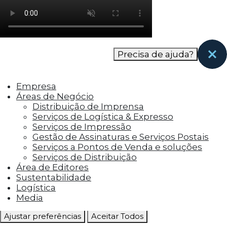
como os visitantes interagem com o site. Esses
cookies ajudam a fornecer informações sobre
as métricas do número de visitantes, taxa de
rejeição, origem do tráfego, etc.
Precisa de ajuda?
Cookies Funcionais
Os cookies funcionais ajudam a realizar certas
Empresa
funcionalidades, como compartilhar o
Áreas de Negócio
conteúdo do site em plataformas de social
Distribuição de Imprensa
media, coletar feedbacks e outros recursos de
Serviços de Logística & Expresso
terceiros.
Serviços de Impressão
Gestão de Assinaturas e Serviços Postais
Cookies Marketing
Serviços a Pontos de Venda e soluções
Os cookies de marketing são usados para
Serviços de Distribuição
entregar aos visitantes anúncios
Área de Editores
personalizados com base nas páginas que eles
Sustentabilidade
visitaram antes e analisar a eficácia da
Logística
campanha publicitária.
Media
Ajustar preferências
Aceitar Todos