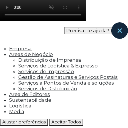
como os visitantes interagem com o site. Esses
cookies ajudam a fornecer informações sobre
as métricas do número de visitantes, taxa de
rejeição, origem do tráfego, etc.
Precisa de ajuda?
Cookies Funcionais
Os cookies funcionais ajudam a realizar certas
Empresa
funcionalidades, como compartilhar o
Áreas de Negócio
conteúdo do site em plataformas de social
Distribuição de Imprensa
media, coletar feedbacks e outros recursos de
Serviços de Logística & Expresso
terceiros.
Serviços de Impressão
Gestão de Assinaturas e Serviços Postais
Cookies Marketing
Serviços a Pontos de Venda e soluções
Os cookies de marketing são usados para
Serviços de Distribuição
entregar aos visitantes anúncios
Área de Editores
personalizados com base nas páginas que eles
Sustentabilidade
visitaram antes e analisar a eficácia da
Logística
campanha publicitária.
Media
Ajustar preferências
Aceitar Todos