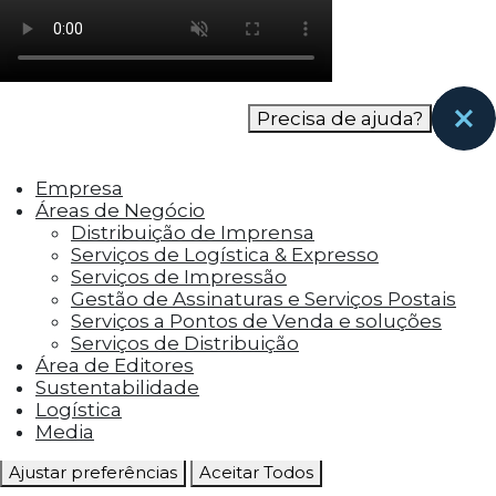
como os visitantes interagem com o site. Esses
cookies ajudam a fornecer informações sobre
as métricas do número de visitantes, taxa de
rejeição, origem do tráfego, etc.
Precisa de ajuda?
Cookies Funcionais
Os cookies funcionais ajudam a realizar certas
Empresa
funcionalidades, como compartilhar o
Áreas de Negócio
conteúdo do site em plataformas de social
Distribuição de Imprensa
media, coletar feedbacks e outros recursos de
Serviços de Logística & Expresso
terceiros.
Serviços de Impressão
Gestão de Assinaturas e Serviços Postais
Cookies Marketing
Serviços a Pontos de Venda e soluções
Os cookies de marketing são usados para
Serviços de Distribuição
entregar aos visitantes anúncios
Área de Editores
personalizados com base nas páginas que eles
Sustentabilidade
visitaram antes e analisar a eficácia da
Logística
campanha publicitária.
Media
Ajustar preferências
Aceitar Todos