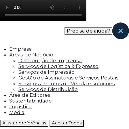
como os visitantes interagem com o site. Esses
cookies ajudam a fornecer informações sobre
as métricas do número de visitantes, taxa de
rejeição, origem do tráfego, etc.
Precisa de ajuda?
Cookies Funcionais
Os cookies funcionais ajudam a realizar certas
Empresa
funcionalidades, como compartilhar o
Áreas de Negócio
conteúdo do site em plataformas de social
Distribuição de Imprensa
media, coletar feedbacks e outros recursos de
Serviços de Logística & Expresso
terceiros.
Serviços de Impressão
Gestão de Assinaturas e Serviços Postais
Cookies Marketing
Serviços a Pontos de Venda e soluções
Os cookies de marketing são usados para
Serviços de Distribuição
entregar aos visitantes anúncios
Área de Editores
personalizados com base nas páginas que eles
Sustentabilidade
visitaram antes e analisar a eficácia da
Logística
campanha publicitária.
Media
Ajustar preferências
Aceitar Todos