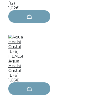
(12)
1,02€
HEALSI
Água
Healsi
Cristal
1L (6)
1,66€