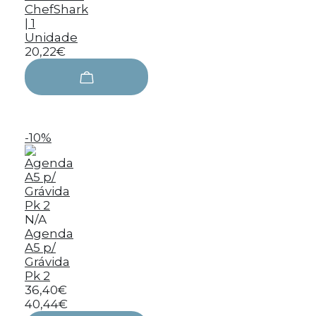
ChefShark
| 1
Unidade
20,22€
-10%
N/A
Agenda
A5 p/
Grávida
Pk 2
36,40€
40,44€