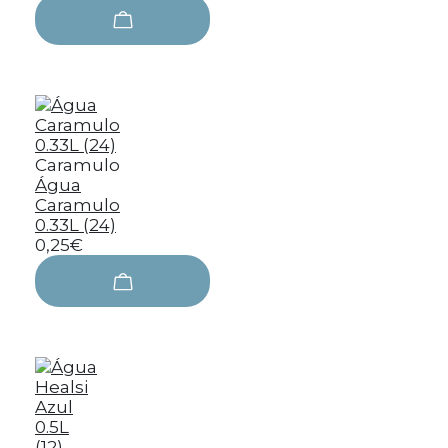
Caramulo
Água
Caramulo
0.33L (24)
0,25€