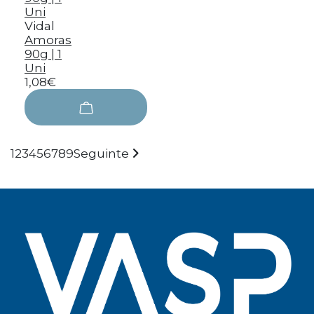
Vidal
Amoras
90g | 1
Uni
1,08€
1
2
3
4
5
6
7
8
9
Seguinte