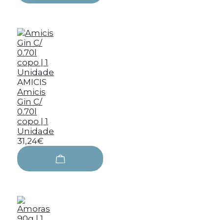
AMICIS
Amicis
Gin C/
0.70l
copo | 1
Unidade
31,24€