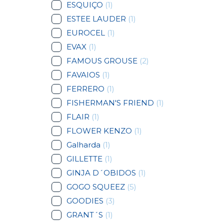
ESQUIÇO
(1)
ESTEE LAUDER
(1)
EUROCEL
(1)
EVAX
(1)
FAMOUS GROUSE
(2)
FAVAIOS
(1)
FERRERO
(1)
FISHERMAN'S FRIEND
(1)
FLAIR
(1)
FLOWER KENZO
(1)
Galharda
(1)
GILLETTE
(1)
GINJA D´OBIDOS
(1)
GOGO SQUEEZ
(5)
GOODIES
(3)
GRANT´S
(1)