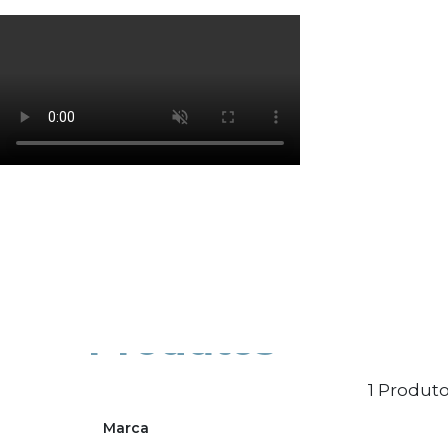
Os cookies de marketing são usados para entrega
eficácia da campanha publicitária.
Ajustar preferências
Aceitar Todos
Produtos
1 Produto
Marca