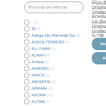
BOMB
Gin B
-
(2)
Original
35
(1)
Unida
Adega São Mamede Da
(2)
15,73€
ADEGA TERREIRO
(1)
Ve
ALL FAMA
(2)
ALMAFI
(1)
A
Ambar
(3)
AMBORG
(1)
AMICIS
(2)
ANTARTIK
(11)
ARMANI
(3)
AROMA
(13)
AUTAN
(1)