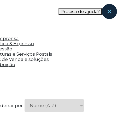
nas páginas que eles visitaram antes e analisar a
Precisa de ajuda?
Imprensa
tica & Expresso
ressão
uras e Serviços Postais
s de Venda e soluções
ibuição
denar por: