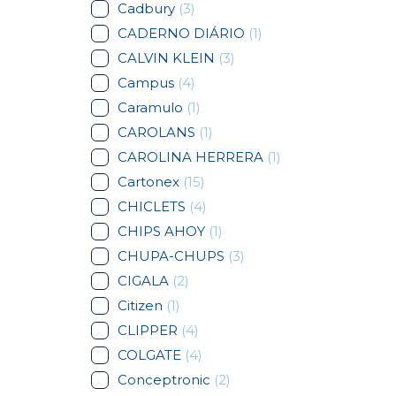
Cadbury
(3)
CADERNO DIÁRIO
(1)
CALVIN KLEIN
(3)
Campus
(4)
Caramulo
(1)
CAROLANS
(1)
CAROLINA HERRERA
(1)
Cartonex
(15)
CHICLETS
(4)
CHIPS AHOY
(1)
CHUPA-CHUPS
(3)
CIGALA
(2)
Citizen
(1)
CLIPPER
(4)
COLGATE
(4)
Conceptronic
(2)