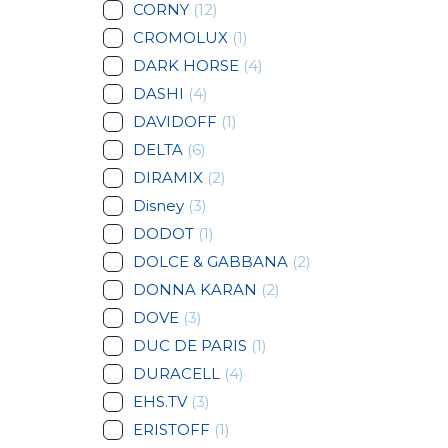
CORNY
(12)
CROMOLUX
(1)
DARK HORSE
(4)
DASHI
(4)
DAVIDOFF
(1)
DELTA
(6)
DIRAMIX
(2)
Disney
(3)
DODOT
(1)
DOLCE & GABBANA
(2)
DONNA KARAN
(2)
DOVE
(3)
DUC DE PARIS
(1)
DURACELL
(4)
EHS.TV
(3)
ERISTOFF
(1)