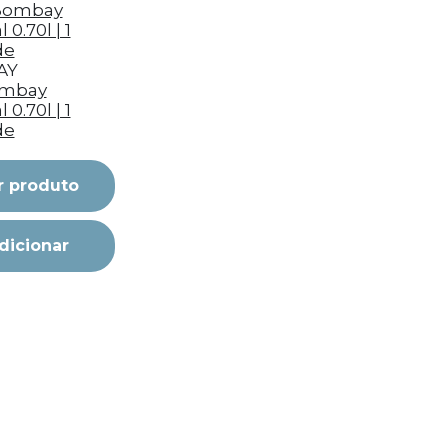
AY
ombay
 0.70l | 1
de
r produto
dicionar