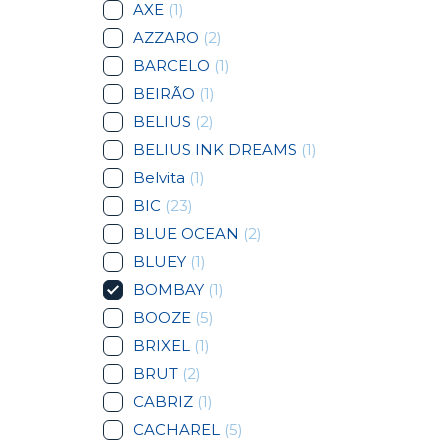
AXE
(1)
AZZARO
(2)
BARCELO
(1)
BEIRÃO
(1)
BELIUS
(2)
BELIUS INK DREAMS
(1)
Belvita
(1)
BIC
(23)
BLUE OCEAN
(2)
BLUEY
(1)
BOMBAY
(1)
BOOZE
(5)
BRIXEL
(1)
BRUT
(2)
CABRIZ
(1)
CACHAREL
(5)