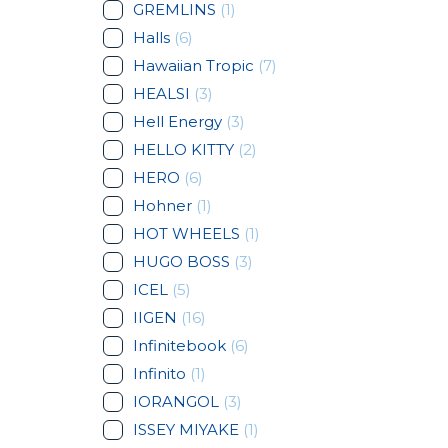
GREMLINS
(1)
Halls
(6)
Hawaiian Tropic
(7)
HEALSI
(3)
Hell Energy
(3)
HELLO KITTY
(2)
HERO
(6)
Hohner
(1)
HOT WHEELS
(1)
HUGO BOSS
(3)
ICEL
(5)
IIGEN
(16)
Infinitebook
(6)
Infinito
(1)
IORANGOL
(3)
ISSEY MIYAKE
(1)