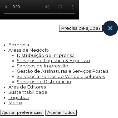
como os visitantes interagem com o site. Esses
cookies ajudam a fornecer informações sobre
as métricas do número de visitantes, taxa de
rejeição, origem do tráfego, etc.
Precisa de ajuda?
Cookies Funcionais
Os cookies funcionais ajudam a realizar certas
Empresa
funcionalidades, como compartilhar o
Áreas de Negócio
conteúdo do site em plataformas de social
Distribuição de Imprensa
media, coletar feedbacks e outros recursos de
Serviços de Logística & Expresso
terceiros.
Serviços de Impressão
Gestão de Assinaturas e Serviços Postais
Cookies Marketing
Serviços a Pontos de Venda e soluções
Os cookies de marketing são usados para
Serviços de Distribuição
entregar aos visitantes anúncios
Área de Editores
personalizados com base nas páginas que eles
Sustentabilidade
visitaram antes e analisar a eficácia da
Logística
campanha publicitária.
Media
Ajustar preferências
Aceitar Todos