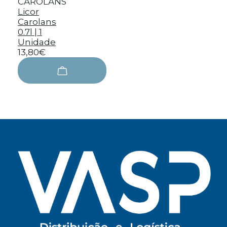
CAROLANS
Licor
Carolans
0.7l | 1
Unidade
13,80€