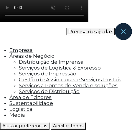
como os visitantes interagem com o site. Esses
cookies ajudam a fornecer informações sobre
as métricas do número de visitantes, taxa de
rejeição, origem do tráfego, etc.
Precisa de ajuda?
Cookies Funcionais
Os cookies funcionais ajudam a realizar certas
Empresa
funcionalidades, como compartilhar o
Áreas de Negócio
conteúdo do site em plataformas de social
Distribuição de Imprensa
media, coletar feedbacks e outros recursos de
Serviços de Logística & Expresso
terceiros.
Serviços de Impressão
Gestão de Assinaturas e Serviços Postais
Cookies Marketing
Serviços a Pontos de Venda e soluções
Os cookies de marketing são usados para
Serviços de Distribuição
entregar aos visitantes anúncios
Área de Editores
personalizados com base nas páginas que eles
Sustentabilidade
visitaram antes e analisar a eficácia da
Logística
campanha publicitária.
Media
Ajustar preferências
Aceitar Todos