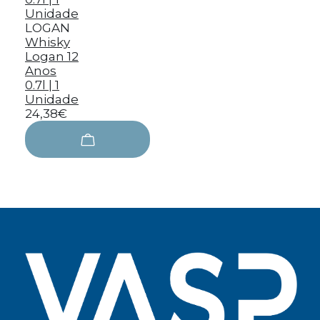
LOGAN
Whisky
Logan 12
Anos
0.7l | 1
Unidade
24,38€