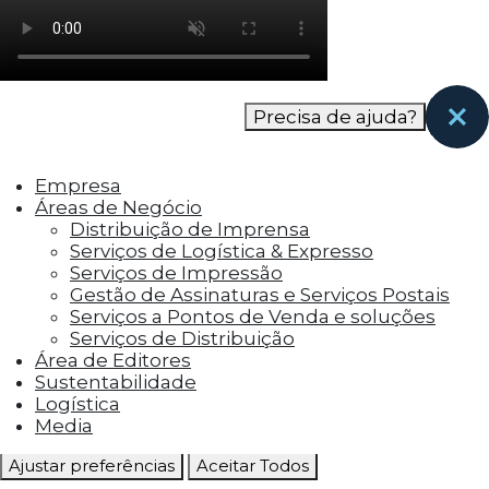
como os visitantes interagem com o site. Esses
cookies ajudam a fornecer informações sobre
as métricas do número de visitantes, taxa de
rejeição, origem do tráfego, etc.
Precisa de ajuda?
Cookies Funcionais
Os cookies funcionais ajudam a realizar certas
Empresa
funcionalidades, como compartilhar o
Áreas de Negócio
conteúdo do site em plataformas de social
Distribuição de Imprensa
media, coletar feedbacks e outros recursos de
Serviços de Logística & Expresso
terceiros.
Serviços de Impressão
Gestão de Assinaturas e Serviços Postais
Cookies Marketing
Serviços a Pontos de Venda e soluções
Os cookies de marketing são usados para
Serviços de Distribuição
entregar aos visitantes anúncios
Área de Editores
personalizados com base nas páginas que eles
Sustentabilidade
visitaram antes e analisar a eficácia da
Logística
campanha publicitária.
Media
Ajustar preferências
Aceitar Todos