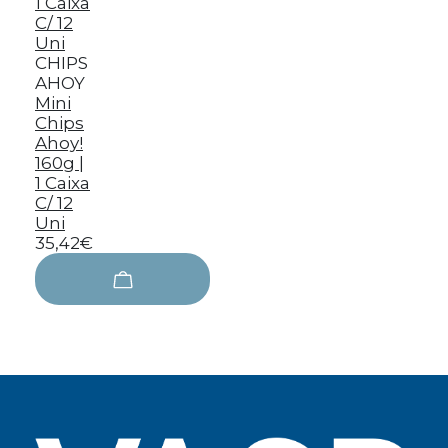
CHIPS
AHOY
Mini
Chips
Ahoy!
160g |
1 Caixa
C/ 12
Uni
35,42€