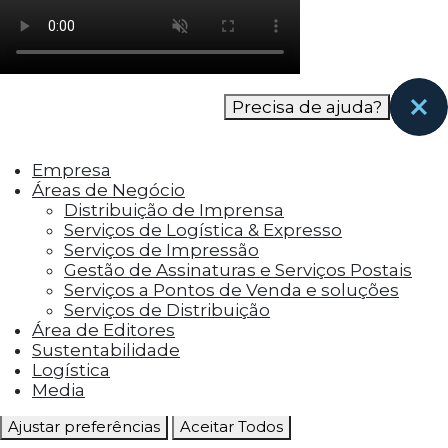
como os visitantes interagem com o site. Esses
cookies ajudam a fornecer informações sobre
as métricas do número de visitantes, taxa de
rejeição, origem do tráfego, etc.
Precisa de ajuda?
Cookies Funcionais
Os cookies funcionais ajudam a realizar certas
Empresa
funcionalidades, como compartilhar o
Áreas de Negócio
conteúdo do site em plataformas de social
Distribuição de Imprensa
media, coletar feedbacks e outros recursos de
Serviços de Logística & Expresso
terceiros.
Serviços de Impressão
Gestão de Assinaturas e Serviços Postais
Cookies Marketing
Serviços a Pontos de Venda e soluções
Os cookies de marketing são usados para
Serviços de Distribuição
entregar aos visitantes anúncios
Área de Editores
personalizados com base nas páginas que eles
Sustentabilidade
visitaram antes e analisar a eficácia da
Logística
campanha publicitária.
Media
Ajustar preferências
Aceitar Todos