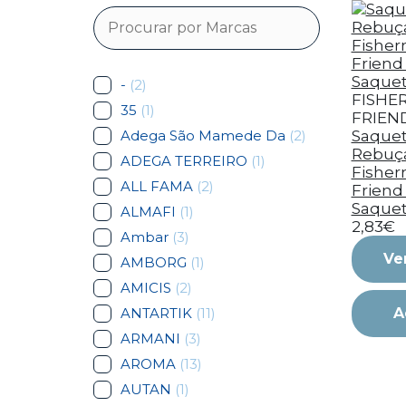
-
(2)
FISHE
35
(1)
FRIEN
Adega São Mamede Da
(2)
Saquet
Rebuç
ADEGA TERREIRO
(1)
Fishe
ALL FAMA
(2)
Friend 
Saque
ALMAFI
(1)
2,83€
Ambar
(3)
Ve
AMBORG
(1)
AMICIS
(2)
ANTARTIK
(11)
A
ARMANI
(3)
AROMA
(13)
AUTAN
(1)