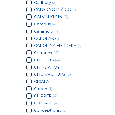
Cadbury
(3)
CADERNO DIÁRIO
(1)
CALVIN KLEIN
(3)
Campus
(4)
Caramulo
(1)
CAROLANS
(1)
CAROLINA HERRERA
(1)
Cartonex
(15)
CHICLETS
(4)
CHIPS AHOY
(1)
CHUPA-CHUPS
(3)
CIGALA
(2)
Citizen
(1)
CLIPPER
(4)
COLGATE
(4)
Conceptronic
(2)