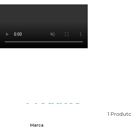
Os cookies de marketing são usados para entrega
eficácia da campanha publicitária.
Ajustar preferências
Aceitar Todos
Produtos
1 Produto
Marca