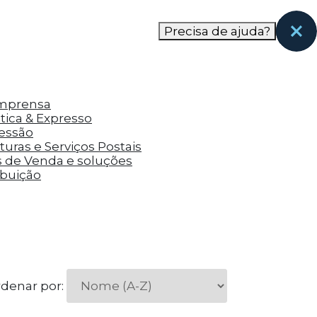
nas páginas que eles visitaram antes e analisar a
Precisa de ajuda?
Imprensa
tica & Expresso
ressão
uras e Serviços Postais
s de Venda e soluções
ibuição
denar por: