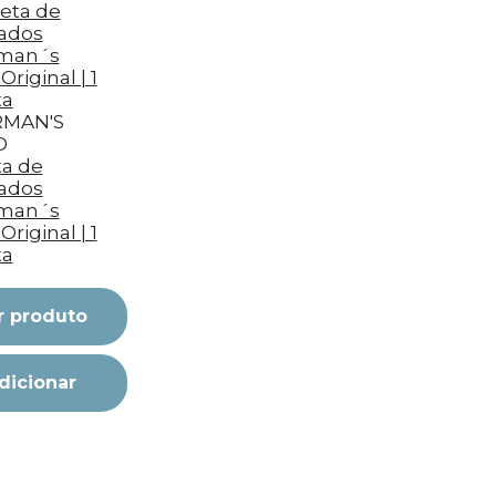
RMAN'S
D
a de
ados
rman´s
Original | 1
ta
r produto
dicionar