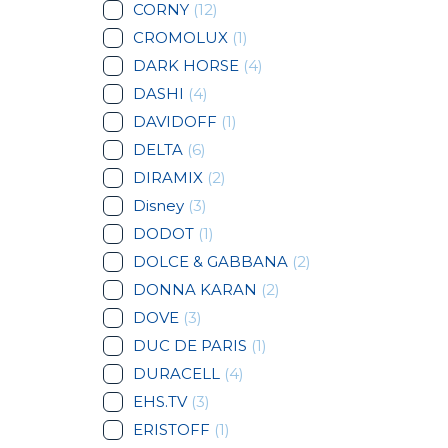
CORNY
(12)
CROMOLUX
(1)
DARK HORSE
(4)
DASHI
(4)
DAVIDOFF
(1)
DELTA
(6)
DIRAMIX
(2)
Disney
(3)
DODOT
(1)
DOLCE & GABBANA
(2)
DONNA KARAN
(2)
DOVE
(3)
DUC DE PARIS
(1)
DURACELL
(4)
EHS.TV
(3)
ERISTOFF
(1)