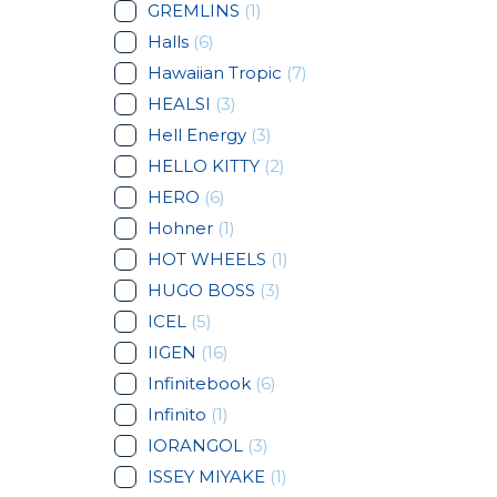
GREMLINS
(1)
Halls
(6)
Hawaiian Tropic
(7)
HEALSI
(3)
Hell Energy
(3)
HELLO KITTY
(2)
HERO
(6)
Hohner
(1)
HOT WHEELS
(1)
HUGO BOSS
(3)
ICEL
(5)
IIGEN
(16)
Infinitebook
(6)
Infinito
(1)
IORANGOL
(3)
ISSEY MIYAKE
(1)