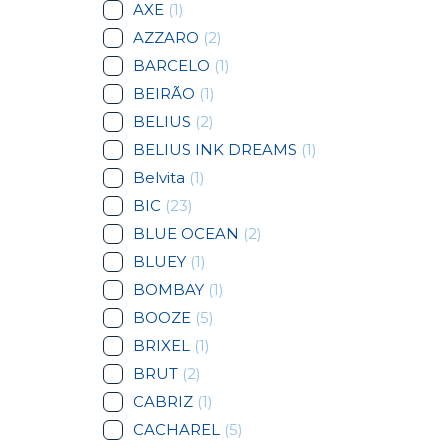
AXE
(1)
AZZARO
(2)
BARCELO
(1)
BEIRÃO
(1)
BELIUS
(2)
BELIUS INK DREAMS
(1)
Belvita
(1)
BIC
(23)
BLUE OCEAN
(2)
BLUEY
(1)
BOMBAY
(1)
BOOZE
(5)
BRIXEL
(1)
BRUT
(2)
CABRIZ
(1)
CACHAREL
(5)