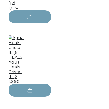
(12)
1,02€
HEALSI
Água
Healsi
Cristal
1L (6)
1,66€