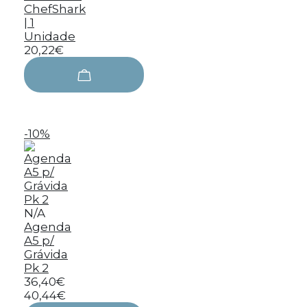
ChefShark
| 1
Unidade
20,22€
-10%
N/A
Agenda
A5 p/
Grávida
Pk 2
36,40€
40,44€