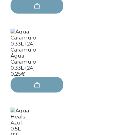
Caramulo
Água
Caramulo
0.33L (24)
0,25€