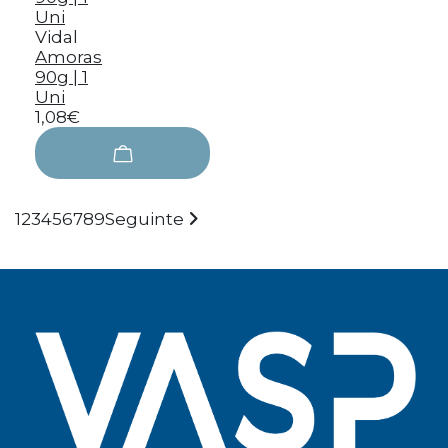
Vidal
Amoras
90g | 1
Uni
1,08€
1
2
3
4
5
6
7
8
9
Seguinte