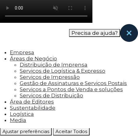
como os visitantes interagem com o site. Esses
cookies ajudam a fornecer informações sobre
as métricas do número de visitantes, taxa de
rejeição, origem do tráfego, etc.
Precisa de ajuda?
Cookies Funcionais
Os cookies funcionais ajudam a realizar certas
Empresa
funcionalidades, como compartilhar o
Áreas de Negócio
conteúdo do site em plataformas de social
Distribuição de Imprensa
media, coletar feedbacks e outros recursos de
Serviços de Logística & Expresso
terceiros.
Serviços de Impressão
Gestão de Assinaturas e Serviços Postais
Cookies Marketing
Serviços a Pontos de Venda e soluções
Os cookies de marketing são usados para
Serviços de Distribuição
entregar aos visitantes anúncios
Área de Editores
personalizados com base nas páginas que eles
Sustentabilidade
visitaram antes e analisar a eficácia da
Logística
campanha publicitária.
Media
Ajustar preferências
Aceitar Todos