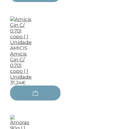
AMICIS
Amicis
Gin C/
0.70l
copo | 1
Unidade
31,24€