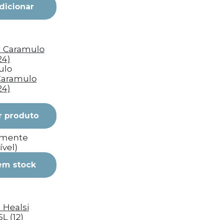
dicionar
ulo
Caramulo
24)
r produto
emente
ível)
em stock