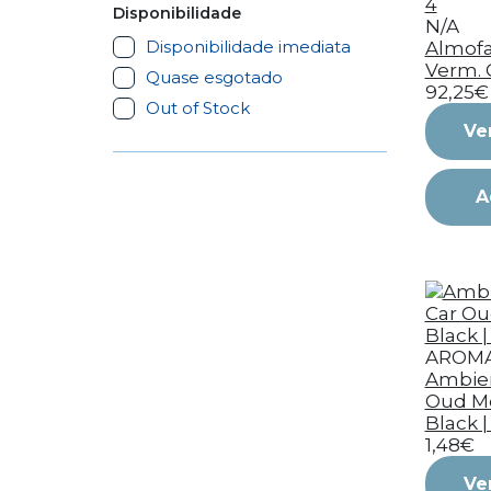
Disponibilidade
N/A
Disponibilidade imediata
Almofa
Verm. 
Quase esgotado
92,25€
Out of Stock
Ve
A
AROM
Ambien
Oud M
Black |
1,48€
Ve