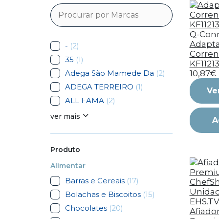
Q-Con
Adapt
-
(2)
Corren
35
(1)
KF11213
Adega São Mamede Da
(2)
10,87€
ADEGA TERREIRO
(1)
Ve
ALL FAMA
(2)
ver mais
A
Produto
Alimentar
Barras e Cereais
(17)
Bolachas e Biscoitos
(15)
EHS.T
Chocolates
(20)
Afiado