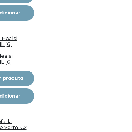
dicionar
I
ealsi
1L (6)
r produto
dicionar