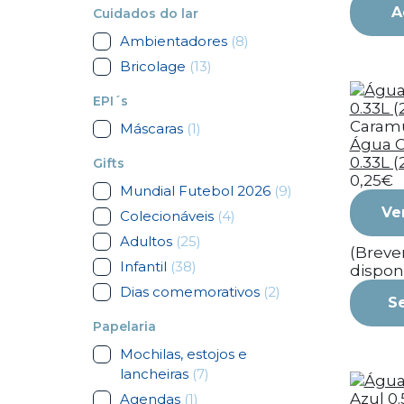
A
Cuidados do lar
Ambientadores
(8)
Bricolage
(13)
EPI´s
Caram
Máscaras
(1)
Água 
0.33L (
Gifts
0,25€
Mundial Futebol 2026
(9)
Ve
Colecionáveis
(4)
Adultos
(25)
(Brev
Infantil
(38)
dispon
Dias comemorativos
(2)
S
Papelaria
Mochilas, estojos e
lancheiras
(7)
Agendas
(1)