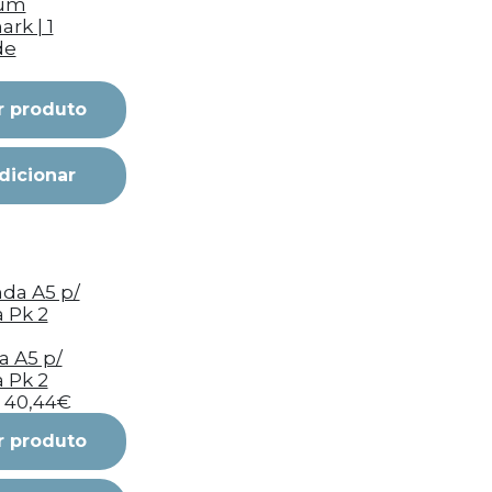
um
rk | 1
de
r produto
dicionar
 A5 p/
a Pk 2
40,44€
r produto