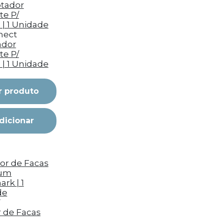
nect
ador
te P/
 | 1 Unidade
r produto
dicionar
V
r de Facas