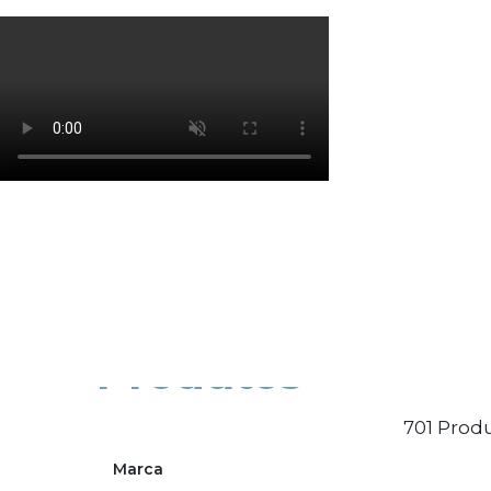
Os cookies de marketing são usados para entrega
eficácia da campanha publicitária.
Ajustar preferências
Aceitar Todos
Produtos
701 Produ
Marca