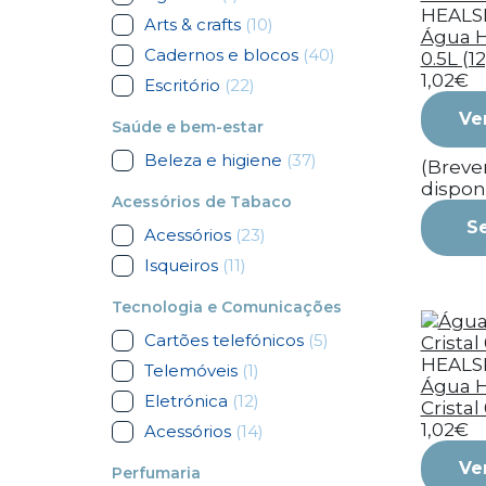
HEALS
Arts & crafts
(10)
Água H
Cadernos e blocos
(40)
0.5L (12
1,02€
Escritório
(22)
Ve
Saúde e bem-estar
Beleza e higiene
(37)
(Brev
dispon
Acessórios de Tabaco
S
Acessórios
(23)
Isqueiros
(11)
Tecnologia e Comunicações
Cartões telefónicos
(5)
HEALS
Telemóveis
(1)
Água H
Eletrónica
(12)
Cristal 
1,02€
Acessórios
(14)
Ve
Perfumaria