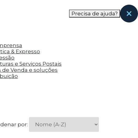
nas páginas que eles visitaram antes e analisar a
Precisa de ajuda?
Imprensa
tica & Expresso
ressão
uras e Serviços Postais
s de Venda e soluções
ibuição
denar por: