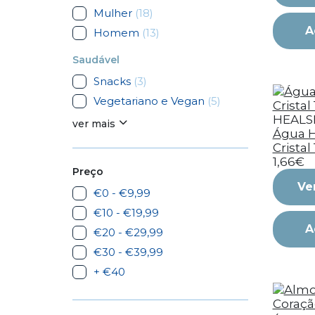
Mulher
(18)
A
Homem
(13)
Saudável
Snacks
(3)
Vegetariano e Vegan
(5)
HEALS
ver mais
Água H
Cristal 
1,66€
Preço
Ve
€0 - €9,99
€10 - €19,99
A
€20 - €29,99
€30 - €39,99
+ €40