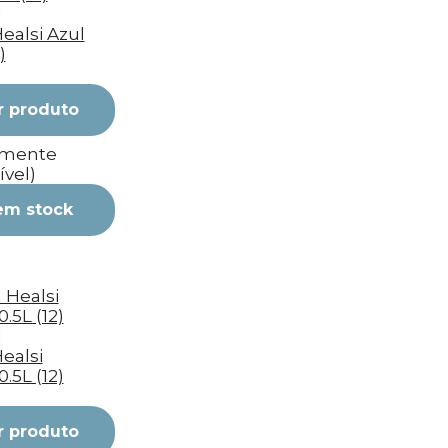
I
ealsi Azul
)
r produto
emente
ível)
em stock
I
ealsi
0.5L (12)
r produto