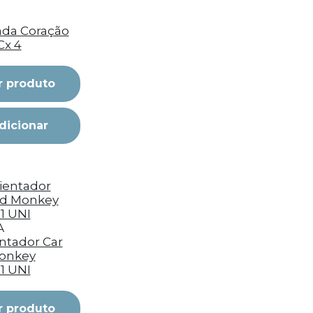
da Coração
Cx 4
r produto
dicionar
A
tador Car
onkey
 1 UNI
r produto