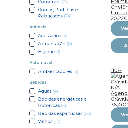
Premi
Conservas
(4)
ChefSha
Gomas, Pastilhas e
Unida
Rebuçados
(74)
20,22€
Animais
Ve
Acessórios
(4)
Alimentação
(8)
A
Higiene
(1)
Automóvel
-10%
Ambientadores
(5)
Bebidas
N/A
Águas
(4)
Agenda
Grávid
Bebidas energéticas e
36,40€
Isotónicas
(3)
Bebidas espirituosas
(25)
Ve
Vinhos
(12)