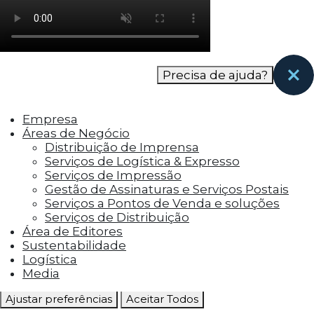
como os visitantes interagem com o site. Esses
cookies ajudam a fornecer informações sobre
as métricas do número de visitantes, taxa de
rejeição, origem do tráfego, etc.
Precisa de ajuda?
Cookies Funcionais
Os cookies funcionais ajudam a realizar certas
Empresa
funcionalidades, como compartilhar o
Áreas de Negócio
conteúdo do site em plataformas de social
Distribuição de Imprensa
media, coletar feedbacks e outros recursos de
Serviços de Logística & Expresso
terceiros.
Serviços de Impressão
Gestão de Assinaturas e Serviços Postais
Cookies Marketing
Serviços a Pontos de Venda e soluções
Os cookies de marketing são usados para
Serviços de Distribuição
entregar aos visitantes anúncios
Área de Editores
personalizados com base nas páginas que eles
Sustentabilidade
visitaram antes e analisar a eficácia da
Logística
campanha publicitária.
Media
Ajustar preferências
Aceitar Todos