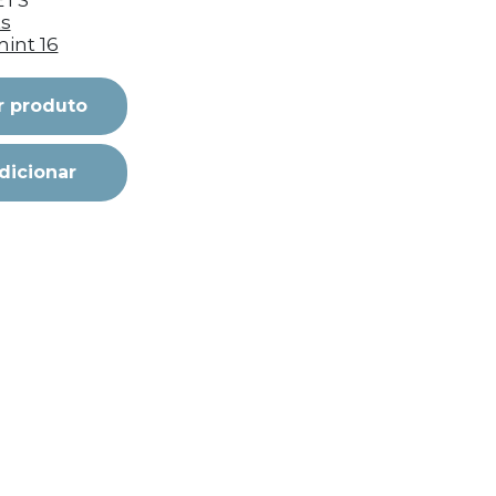
ETS
ts
int 16
r produto
dicionar