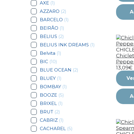
AXE
(1)
AZZARO
(2)
A
BARCELO
(1)
BEIRÃO
(1)
BELIUS
(2)
BELIUS INK DREAMS
(1)
CHICL
Belvita
(1)
Chicle
BIC
(10)
Peppe
13,09€
BLUE OCEAN
(2)
BLUEY
(1)
Ve
BOMBAY
(1)
BOOZE
(5)
A
BRIXEL
(1)
BRUT
(2)
CABRIZ
(1)
CACHAREL
(5)