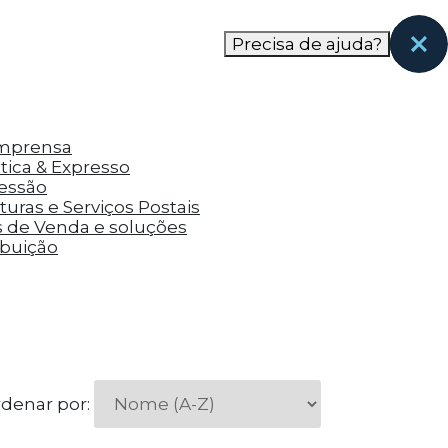
nas páginas que eles visitaram antes e analisar a
Precisa de ajuda?
Imprensa
tica & Expresso
ressão
uras e Serviços Postais
s de Venda e soluções
ibuição
denar por: