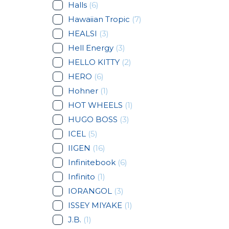
Halls
(6)
Hawaiian Tropic
(7)
HEALSI
(3)
Hell Energy
(3)
HELLO KITTY
(2)
HERO
(6)
Hohner
(1)
HOT WHEELS
(1)
HUGO BOSS
(3)
ICEL
(5)
IIGEN
(16)
Infinitebook
(6)
Infinito
(1)
IORANGOL
(3)
ISSEY MIYAKE
(1)
J.B.
(1)