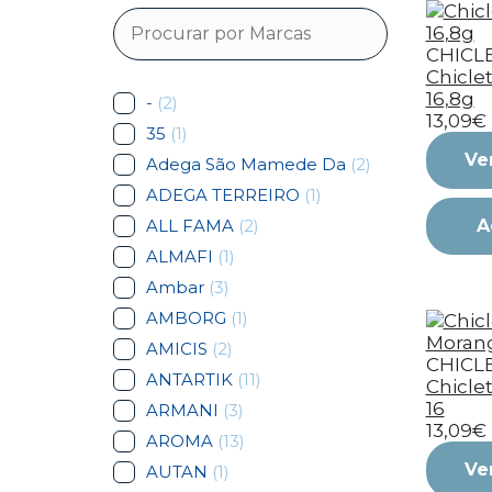
CHICL
Chicle
16,8g
-
(2)
13,09€
35
(1)
Ve
Adega São Mamede Da
(2)
ADEGA TERREIRO
(1)
ALL FAMA
(2)
A
ALMAFI
(1)
Ambar
(3)
AMBORG
(1)
AMICIS
(2)
CHICL
ANTARTIK
(11)
Chicle
16
ARMANI
(3)
13,09€
AROMA
(13)
Ve
AUTAN
(1)