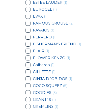
ESTEE LAUDER
(1)
EUROCEL
(1)
EVAX
(1)
FAMOUS GROUSE
(2)
FAVAIOS
(1)
FERRERO
(1)
FISHERMAN'S FRIEND
(1)
FLAIR
(1)
FLOWER KENZO
(1)
Galharda
(1)
GILLETTE
(1)
GINJA D´OBIDOS
(1)
GOGO SQUEEZ
(5)
GOODIES
(3)
GRANT´S
(1)
GREMLINS
(1)