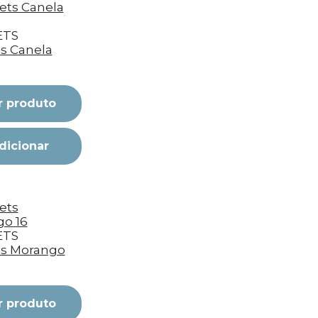
ETS
ts Canela
r produto
dicionar
ETS
ts Morango
r produto