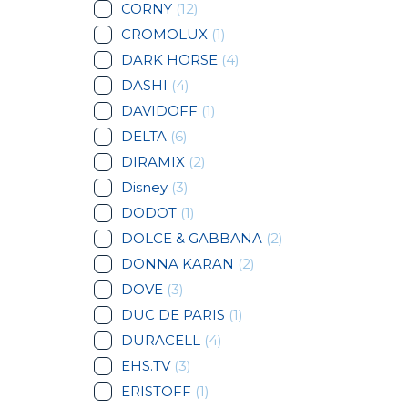
CORNY
(12)
CROMOLUX
(1)
DARK HORSE
(4)
DASHI
(4)
DAVIDOFF
(1)
DELTA
(6)
DIRAMIX
(2)
Disney
(3)
DODOT
(1)
DOLCE & GABBANA
(2)
DONNA KARAN
(2)
DOVE
(3)
DUC DE PARIS
(1)
DURACELL
(4)
EHS.TV
(3)
ERISTOFF
(1)