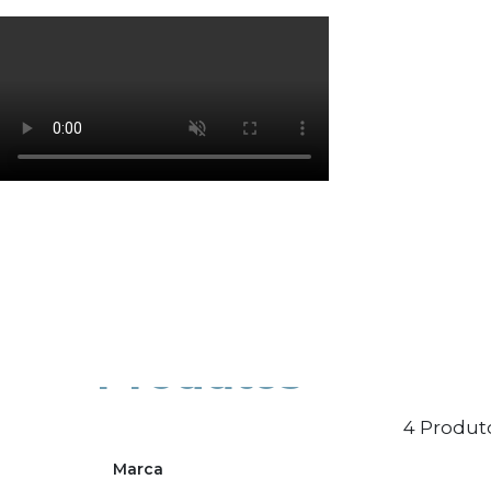
Os cookies de marketing são usados para entrega
eficácia da campanha publicitária.
Ajustar preferências
Aceitar Todos
Produtos
4 Produt
Marca