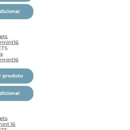
dicionar
ETS
ts
rmint16
r produto
dicionar