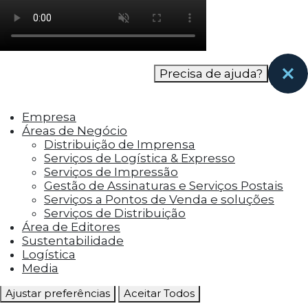
como os visitantes interagem com o site. Esses
cookies ajudam a fornecer informações sobre
as métricas do número de visitantes, taxa de
rejeição, origem do tráfego, etc.
Precisa de ajuda?
Cookies Funcionais
Os cookies funcionais ajudam a realizar certas
Empresa
funcionalidades, como compartilhar o
Áreas de Negócio
conteúdo do site em plataformas de social
Distribuição de Imprensa
media, coletar feedbacks e outros recursos de
Serviços de Logística & Expresso
terceiros.
Serviços de Impressão
Gestão de Assinaturas e Serviços Postais
Cookies Marketing
Serviços a Pontos de Venda e soluções
Os cookies de marketing são usados para
Serviços de Distribuição
entregar aos visitantes anúncios
Área de Editores
personalizados com base nas páginas que eles
Sustentabilidade
visitaram antes e analisar a eficácia da
Logística
campanha publicitária.
Media
Ajustar preferências
Aceitar Todos