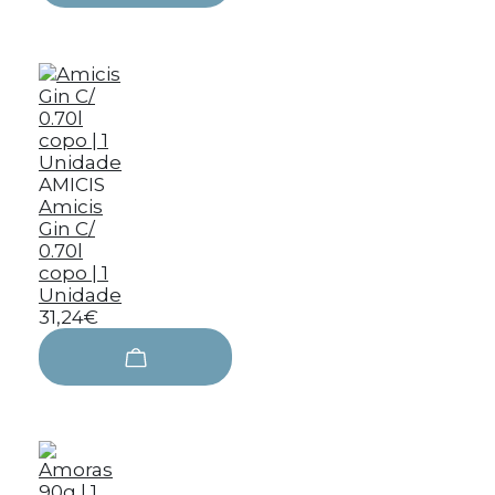
AMICIS
Amicis
Gin C/
0.70l
copo | 1
Unidade
31,24€