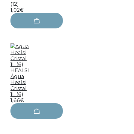
(12)
1,02€
HEALSI
Água
Healsi
Cristal
1L (6)
1,66€