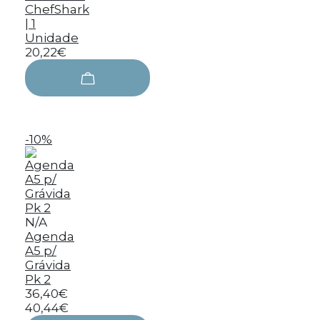
ChefShark
| 1
Unidade
20,22€
-10%
N/A
Agenda
A5 p/
Grávida
Pk 2
36,40€
40,44€