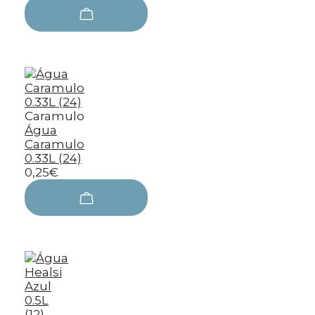
Caramulo
Água
Caramulo
0.33L (24)
0,25€