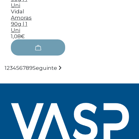
Vidal
Amoras
90g | 1
Uni
1,08€
1
2
3
4
5
6
7
8
9
Seguinte