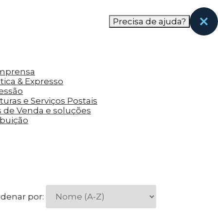
nas páginas que eles visitaram antes e analisar a
Precisa de ajuda?
Imprensa
tica & Expresso
ressão
uras e Serviços Postais
s de Venda e soluções
ibuição
denar por: