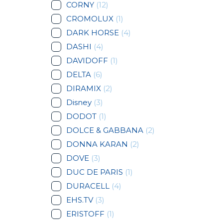
CORNY
(12)
CROMOLUX
(1)
DARK HORSE
(4)
DASHI
(4)
DAVIDOFF
(1)
DELTA
(6)
DIRAMIX
(2)
Disney
(3)
DODOT
(1)
DOLCE & GABBANA
(2)
DONNA KARAN
(2)
DOVE
(3)
DUC DE PARIS
(1)
DURACELL
(4)
EHS.TV
(3)
ERISTOFF
(1)