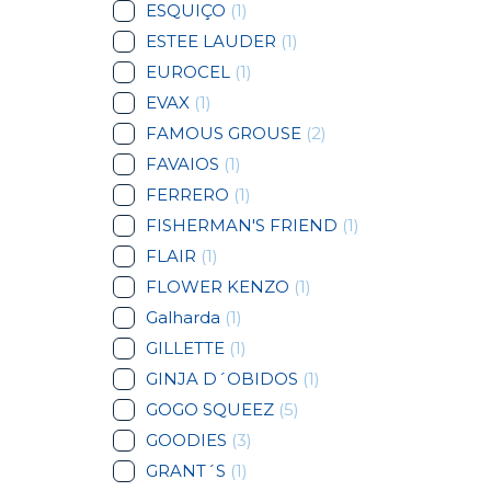
ESQUIÇO
(1)
ESTEE LAUDER
(1)
EUROCEL
(1)
EVAX
(1)
FAMOUS GROUSE
(2)
FAVAIOS
(1)
FERRERO
(1)
FISHERMAN'S FRIEND
(1)
FLAIR
(1)
FLOWER KENZO
(1)
Galharda
(1)
GILLETTE
(1)
GINJA D´OBIDOS
(1)
GOGO SQUEEZ
(5)
GOODIES
(3)
GRANT´S
(1)