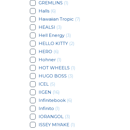
GREMLINS
(1)
Halls
(6)
Hawaiian Tropic
(7)
HEALSI
(3)
Hell Energy
(3)
HELLO KITTY
(2)
HERO
(6)
Hohner
(1)
HOT WHEELS
(1)
HUGO BOSS
(3)
ICEL
(5)
IIGEN
(16)
Infinitebook
(6)
Infinito
(1)
IORANGOL
(3)
ISSEY MIYAKE
(1)