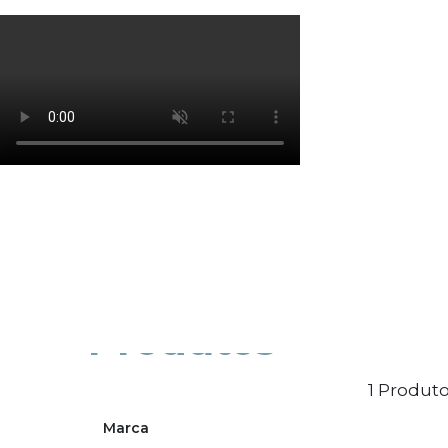
Os cookies de marketing são usados para entrega
eficácia da campanha publicitária.
Ajustar preferências
Aceitar Todos
Produtos
1 Produto
Marca