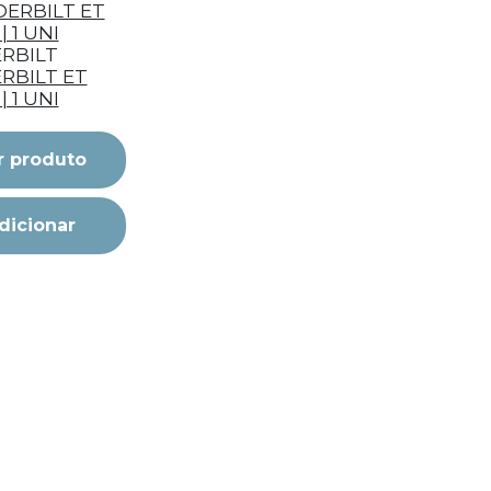
RBILT
RBILT ET
| 1 UNI
r produto
dicionar