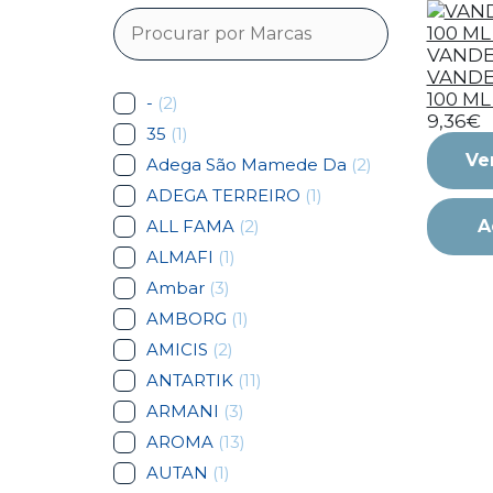
VANDE
VANDE
100 ML 
-
(2)
9,36€
35
(1)
Ve
Adega São Mamede Da
(2)
ADEGA TERREIRO
(1)
ALL FAMA
(2)
A
ALMAFI
(1)
Ambar
(3)
AMBORG
(1)
AMICIS
(2)
ANTARTIK
(11)
ARMANI
(3)
AROMA
(13)
AUTAN
(1)