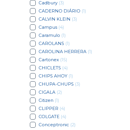
Cadbury
(3)
CADERNO DIÁRIO
(1)
CALVIN KLEIN
(3)
Campus
(4)
Caramulo
(1)
CAROLANS
(1)
CAROLINA HERRERA
(1)
Cartonex
(15)
CHICLETS
(4)
CHIPS AHOY
(1)
CHUPA-CHUPS
(3)
CIGALA
(2)
Citizen
(1)
CLIPPER
(4)
COLGATE
(4)
Conceptronic
(2)