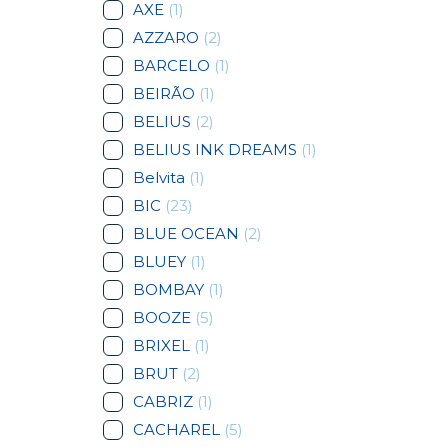
AXE
(1)
AZZARO
(2)
BARCELO
(1)
BEIRÃO
(1)
BELIUS
(2)
BELIUS INK DREAMS
(1)
Belvita
(1)
BIC
(23)
BLUE OCEAN
(2)
BLUEY
(1)
BOMBAY
(1)
BOOZE
(5)
BRIXEL
(1)
BRUT
(2)
CABRIZ
(1)
CACHAREL
(5)