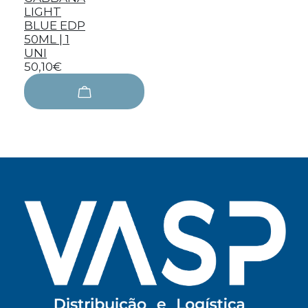
LIGHT
BLUE EDP
50ML | 1
UNI
50,10€