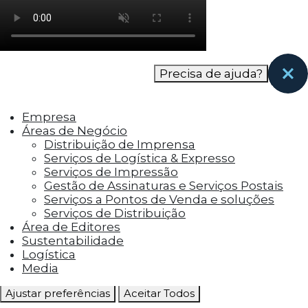
como os visitantes interagem com o site. Esses
cookies ajudam a fornecer informações sobre
as métricas do número de visitantes, taxa de
rejeição, origem do tráfego, etc.
Precisa de ajuda?
Cookies Funcionais
Os cookies funcionais ajudam a realizar certas
Empresa
funcionalidades, como compartilhar o
Áreas de Negócio
conteúdo do site em plataformas de social
Distribuição de Imprensa
media, coletar feedbacks e outros recursos de
Serviços de Logística & Expresso
terceiros.
Serviços de Impressão
Gestão de Assinaturas e Serviços Postais
Cookies Marketing
Serviços a Pontos de Venda e soluções
Os cookies de marketing são usados para
Serviços de Distribuição
entregar aos visitantes anúncios
Área de Editores
personalizados com base nas páginas que eles
Sustentabilidade
visitaram antes e analisar a eficácia da
Logística
campanha publicitária.
Media
Ajustar preferências
Aceitar Todos