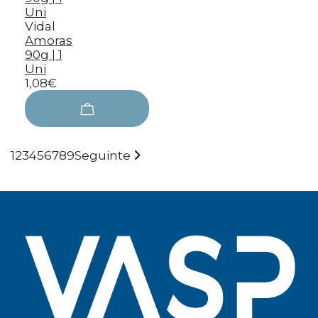
Vidal
Amoras
90g | 1
Uni
1,08€
1
2
3
4
5
6
7
8
9
Seguinte