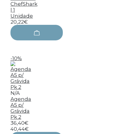
ChefShark
| 1
Unidade
20,22€
-10%
N/A
Agenda
A5 p/
Grávida
Pk 2
36,40€
40,44€