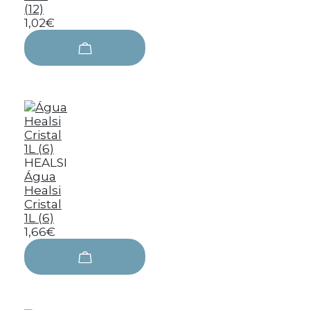
(12)
1,02€
HEALSI
Água
Healsi
Cristal
1L (6)
1,66€