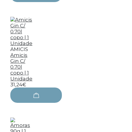
AMICIS
Amicis
Gin C/
0.70l
copo | 1
Unidade
31,24€