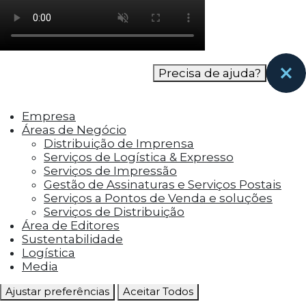
como os visitantes interagem com o site. Esses
cookies ajudam a fornecer informações sobre
as métricas do número de visitantes, taxa de
rejeição, origem do tráfego, etc.
Precisa de ajuda?
Cookies Funcionais
Os cookies funcionais ajudam a realizar certas
Empresa
funcionalidades, como compartilhar o
Áreas de Negócio
conteúdo do site em plataformas de social
Distribuição de Imprensa
media, coletar feedbacks e outros recursos de
Serviços de Logística & Expresso
terceiros.
Serviços de Impressão
Gestão de Assinaturas e Serviços Postais
Cookies Marketing
Serviços a Pontos de Venda e soluções
Os cookies de marketing são usados para
Serviços de Distribuição
entregar aos visitantes anúncios
Área de Editores
personalizados com base nas páginas que eles
Sustentabilidade
visitaram antes e analisar a eficácia da
Logística
campanha publicitária.
Media
Ajustar preferências
Aceitar Todos