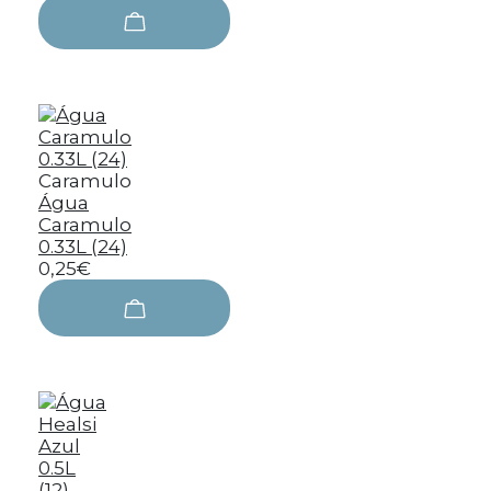
Caramulo
Água
Caramulo
0.33L (24)
0,25€