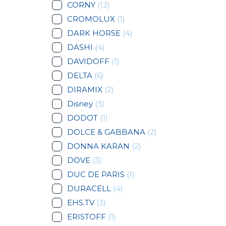
CORNY
(12)
CROMOLUX
(1)
DARK HORSE
(4)
DASHI
(4)
DAVIDOFF
(1)
DELTA
(6)
DIRAMIX
(2)
Disney
(3)
DODOT
(1)
DOLCE & GABBANA
(2)
DONNA KARAN
(2)
DOVE
(3)
DUC DE PARIS
(1)
DURACELL
(4)
EHS.TV
(3)
ERISTOFF
(1)