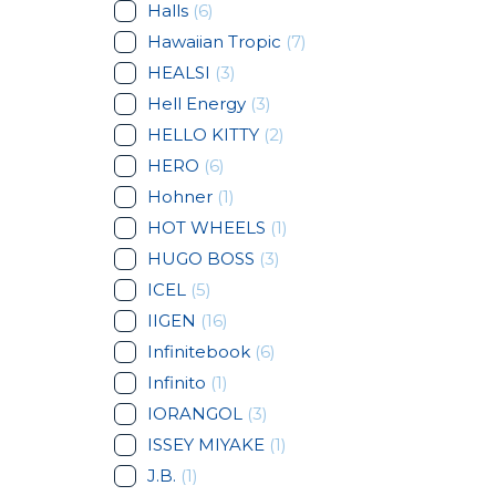
Halls
(6)
Hawaiian Tropic
(7)
HEALSI
(3)
Hell Energy
(3)
HELLO KITTY
(2)
HERO
(6)
Hohner
(1)
HOT WHEELS
(1)
HUGO BOSS
(3)
ICEL
(5)
IIGEN
(16)
Infinitebook
(6)
Infinito
(1)
IORANGOL
(3)
ISSEY MIYAKE
(1)
J.B.
(1)