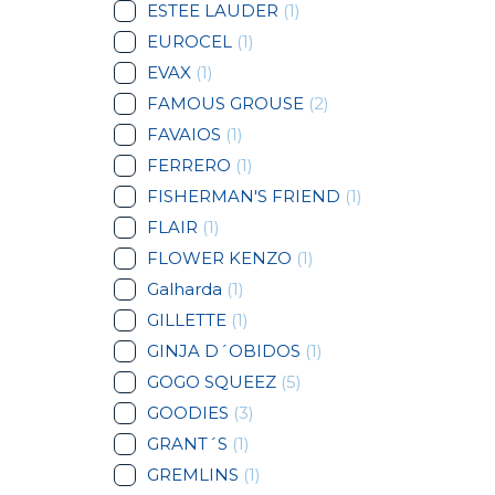
ESTEE LAUDER
(1)
EUROCEL
(1)
EVAX
(1)
FAMOUS GROUSE
(2)
FAVAIOS
(1)
FERRERO
(1)
FISHERMAN'S FRIEND
(1)
FLAIR
(1)
FLOWER KENZO
(1)
Galharda
(1)
GILLETTE
(1)
GINJA D´OBIDOS
(1)
GOGO SQUEEZ
(5)
GOODIES
(3)
GRANT´S
(1)
GREMLINS
(1)