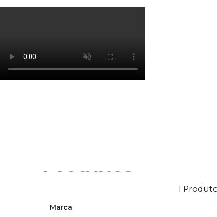
Os cookies de marketing são usados para entrega
eficácia da campanha publicitária.
Ajustar preferências
Aceitar Todos
Produtos
1 Produto
Marca