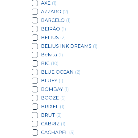
AXE
(1)
AZZARO
(2)
BARCELO
(1)
BEIRÃO
(1)
BELIUS
(2)
BELIUS INK DREAMS
(1)
Belvita
(1)
BIC
(10)
BLUE OCEAN
(2)
BLUEY
(1)
BOMBAY
(1)
BOOZE
(5)
BRIXEL
(1)
BRUT
(2)
CABRIZ
(1)
CACHAREL
(5)