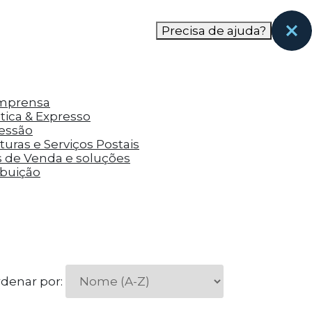
nas páginas que eles visitaram antes e analisar a
Precisa de ajuda?
Imprensa
tica & Expresso
ressão
uras e Serviços Postais
s de Venda e soluções
ibuição
denar por: