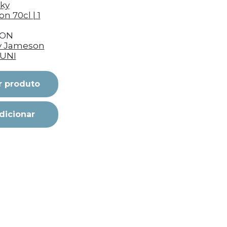
SON
y Jameson
1 UNI
r produto
dicionar