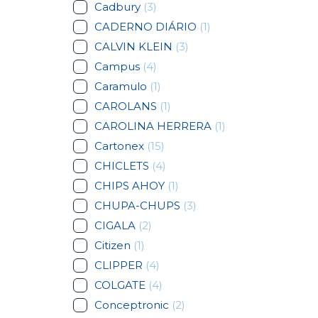
Cadbury
(3)
CADERNO DIÁRIO
(1)
CALVIN KLEIN
(3)
Campus
(4)
Caramulo
(1)
CAROLANS
(1)
CAROLINA HERRERA
(1)
Cartonex
(15)
CHICLETS
(4)
CHIPS AHOY
(1)
CHUPA-CHUPS
(3)
CIGALA
(2)
Citizen
(1)
CLIPPER
(4)
COLGATE
(4)
Conceptronic
(2)