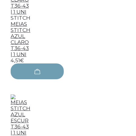
STITCH
MEIAS
STITCH
AZUL
CLARO
T36-43
| 1 UNI
4,51€