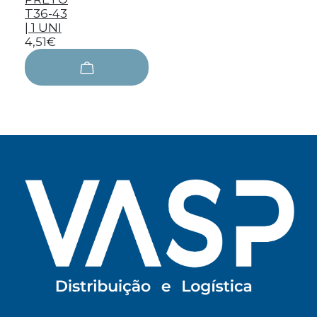
T36-43
| 1 UNI
4,51€