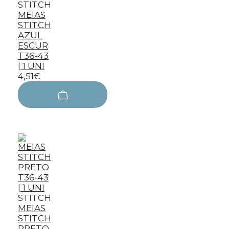
STITCH
MEIAS
STITCH
AZUL
ESCUR
T36-43
| 1 UNI
4,51€
STITCH
MEIAS
STITCH
PRETO