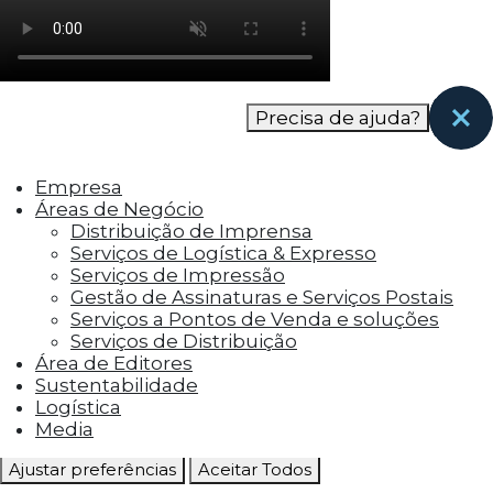
como os visitantes interagem com o site. Esses
cookies ajudam a fornecer informações sobre
as métricas do número de visitantes, taxa de
rejeição, origem do tráfego, etc.
Precisa de ajuda?
Cookies Funcionais
Os cookies funcionais ajudam a realizar certas
Empresa
funcionalidades, como compartilhar o
Áreas de Negócio
conteúdo do site em plataformas de social
Distribuição de Imprensa
media, coletar feedbacks e outros recursos de
Serviços de Logística & Expresso
terceiros.
Serviços de Impressão
Gestão de Assinaturas e Serviços Postais
Cookies Marketing
Serviços a Pontos de Venda e soluções
Os cookies de marketing são usados para
Serviços de Distribuição
entregar aos visitantes anúncios
Área de Editores
personalizados com base nas páginas que eles
Sustentabilidade
visitaram antes e analisar a eficácia da
Logística
campanha publicitária.
Media
Ajustar preferências
Aceitar Todos