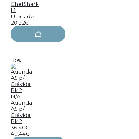
ChefShark
| 1
Unidade
20,22€
-10%
N/A
Agenda
A5 p/
Grávida
Pk 2
36,40€
40,44€