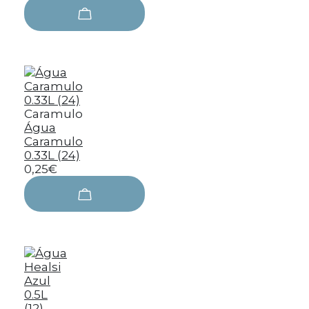
Caramulo
Água
Caramulo
0.33L (24)
0,25€