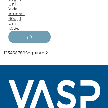
Vidal
Amoras
90g | 1
Uni
1,08€
1
2
3
4
5
6
7
8
9
Seguinte