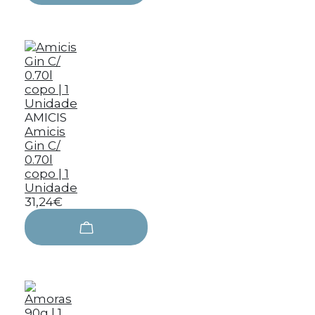
AMICIS
Amicis
Gin C/
0.70l
copo | 1
Unidade
31,24€