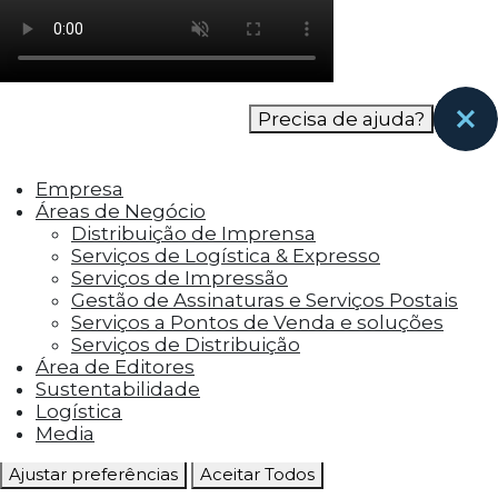
como os visitantes interagem com o site. Esses
cookies ajudam a fornecer informações sobre
as métricas do número de visitantes, taxa de
rejeição, origem do tráfego, etc.
Precisa de ajuda?
Cookies Funcionais
Os cookies funcionais ajudam a realizar certas
Empresa
funcionalidades, como compartilhar o
Áreas de Negócio
conteúdo do site em plataformas de social
Distribuição de Imprensa
media, coletar feedbacks e outros recursos de
Serviços de Logística & Expresso
terceiros.
Serviços de Impressão
Gestão de Assinaturas e Serviços Postais
Cookies Marketing
Serviços a Pontos de Venda e soluções
Os cookies de marketing são usados para
Serviços de Distribuição
entregar aos visitantes anúncios
Área de Editores
personalizados com base nas páginas que eles
Sustentabilidade
visitaram antes e analisar a eficácia da
Logística
campanha publicitária.
Media
Ajustar preferências
Aceitar Todos