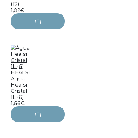
(12)
1,02€
HEALSI
Água
Healsi
Cristal
1L (6)
1,66€