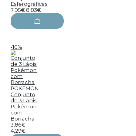
Esferográficas
7,95€
8,83€
-10%
POKEMON
Conjunto
de 3 Lápis
Pokémon
com
Borracha
3,86€
4,29€