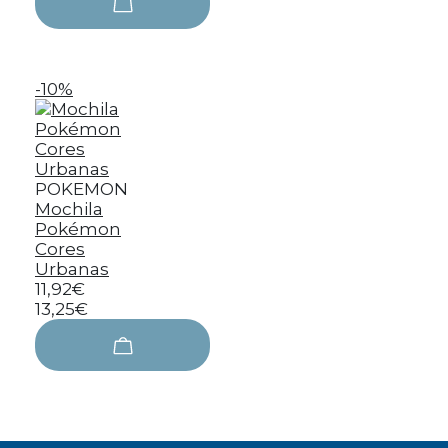
-10%
POKEMON
Mochila
Pokémon
Cores
Urbanas
11,92€
13,25€