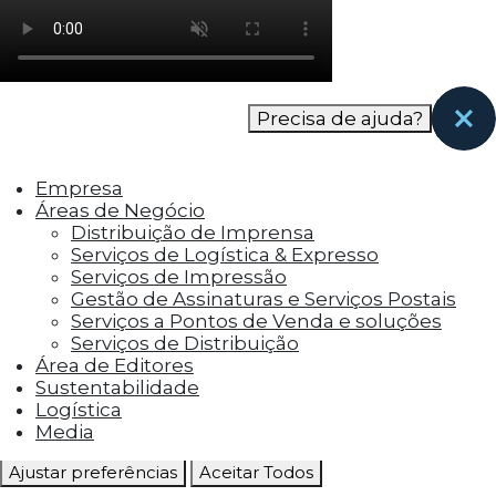
como os visitantes interagem com o site. Esses
cookies ajudam a fornecer informações sobre
as métricas do número de visitantes, taxa de
rejeição, origem do tráfego, etc.
Precisa de ajuda?
Cookies Funcionais
Os cookies funcionais ajudam a realizar certas
Empresa
funcionalidades, como compartilhar o
Áreas de Negócio
conteúdo do site em plataformas de social
Distribuição de Imprensa
media, coletar feedbacks e outros recursos de
Serviços de Logística & Expresso
terceiros.
Serviços de Impressão
Gestão de Assinaturas e Serviços Postais
Cookies Marketing
Serviços a Pontos de Venda e soluções
Os cookies de marketing são usados para
Serviços de Distribuição
entregar aos visitantes anúncios
Área de Editores
personalizados com base nas páginas que eles
Sustentabilidade
visitaram antes e analisar a eficácia da
Logística
campanha publicitária.
Media
Ajustar preferências
Aceitar Todos