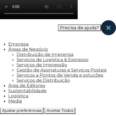
como os visitantes interagem com o site. Esses
cookies ajudam a fornecer informações sobre
as métricas do número de visitantes, taxa de
rejeição, origem do tráfego, etc.
Precisa de ajuda?
Cookies Funcionais
Os cookies funcionais ajudam a realizar certas
Empresa
funcionalidades, como compartilhar o
Áreas de Negócio
conteúdo do site em plataformas de social
Distribuição de Imprensa
media, coletar feedbacks e outros recursos de
Serviços de Logística & Expresso
terceiros.
Serviços de Impressão
Gestão de Assinaturas e Serviços Postais
Cookies Marketing
Serviços a Pontos de Venda e soluções
Os cookies de marketing são usados para
Serviços de Distribuição
entregar aos visitantes anúncios
Área de Editores
personalizados com base nas páginas que eles
Sustentabilidade
visitaram antes e analisar a eficácia da
Logística
campanha publicitária.
Media
Ajustar preferências
Aceitar Todos