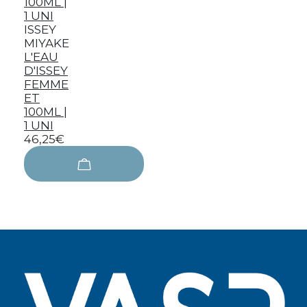
ISSEY
MIYAKE
L'EAU
D'ISSEY
FEMME
ET
100ML |
1 UNI
46,25€