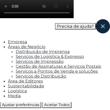
como os visitantes interagem com o site. Esses
cookies ajudam a fornecer informações sobre
as métricas do número de visitantes, taxa de
rejeição, origem do tráfego, etc.
Precisa de ajuda?
Cookies Funcionais
Os cookies funcionais ajudam a realizar certas
Empresa
funcionalidades, como compartilhar o
Áreas de Negócio
conteúdo do site em plataformas de social
Distribuição de Imprensa
media, coletar feedbacks e outros recursos de
Serviços de Logística & Expresso
terceiros.
Serviços de Impressão
Gestão de Assinaturas e Serviços Postais
Cookies Marketing
Serviços a Pontos de Venda e soluções
Os cookies de marketing são usados para
Serviços de Distribuição
entregar aos visitantes anúncios
Área de Editores
personalizados com base nas páginas que eles
Sustentabilidade
visitaram antes e analisar a eficácia da
Logística
campanha publicitária.
Media
Ajustar preferências
Aceitar Todos