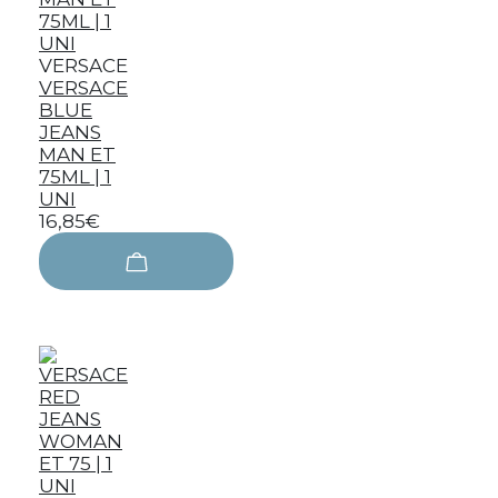
VERSACE
VERSACE
BLUE
JEANS
MAN ET
75ML | 1
UNI
16,85€